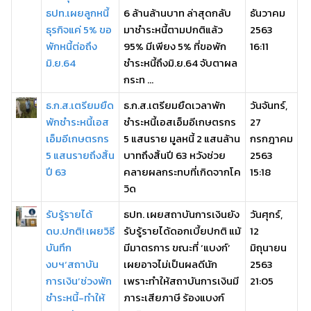
ธปท.เผยลูกหนี้
6 ล้านล้านบาท ล่าสุดกลับ
ธันวาคม
ธุรกิจแค่ 5% ขอ
มาชำระหนี้ตามปกติแล้ว
2563
พักหนี้ต่อถึง
95% มีเพียง 5% ที่ขอพัก
16:11
มิ.ย.64
ชำระหนี้ถึงมิ.ย.64 จับตาผล
กระท ...
ธ.ก.ส.เตรียมยืด
ธ.ก.ส.เตรียมยืดเวลาพัก
วันจันทร์,
พักชำระหนี้เอส
ชำระหนี้เอสเอ็มอีเกษตรกร
27
เอ็มอีเกษตรกร
5 แสนราย มูลหนี้ 2 แสนล้าน
กรกฎาคม
5 แสนรายถึงสิ้น
บาทถึงสิ้นปี 63 หวังช่วย
2563
ปี 63
คลายผลกระทบที่เกิดจากโค
15:18
วิด
รับรู้รายได้
ธปท. เผยสถาบันการเงินยัง
วันศุกร์,
ดบ.ปกติ! เผยวิธี
รับรู้รายได้ดอกเบี้ยปกติ แม้
12
บันทึก
มีมาตรการ ขณะที่ ‘แบงก์’
มิถุนายน
งบฯ‘สถาบัน
เผยอาจไม่เป็นผลดีนัก
2563
การเงิน’ช่วงพัก
เพราะทำให้สถาบันการเงินมี
21:05
ชำระหนี้-ทำให้
ภาระเสียภาษี ร้องแบงก์