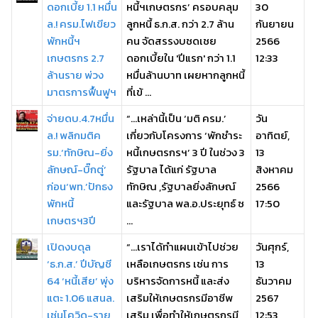
ดอกเบี้ย 1.1 หมื่น
หนี้ฯเกษตรกร’ ครอบคลุม
30
ล.! ครม.ไฟเขียว
ลูกหนี้ ธ.ก.ส. กว่า 2.7 ล้าน
กันยายน
พักหนี้ฯ
คน จัดสรรงบชดเชย
2566
เกษตรกร 2.7
ดอกเบี้ยใน 'ปีแรก' กว่า 1.1
12:33
ล้านราย พ่วง
หมื่นล้านบาท เผยหากลูกหนี้
มาตรการฟื้นฟูฯ
ที่เข้ ...
จ่ายดบ.4.7หมื่น
“…เหล่านี้เป็น ‘มติ ครม.’
วัน
ล.! พลิกมติค
เกี่ยวกับโครงการ ‘พักชำระ
อาทิตย์,
รม.‘ทักษิณ-ยิ่ง
หนี้เกษตรกรฯ’ 3 ปี ในช่วง 3
13
ลักษณ์-บิ๊กตู่’
รัฐบาล ได้แก่ รัฐบาล
สิงหาคม
ก่อน‘พท.’ปักธง
ทักษิณ ,รัฐบาลยิ่งลักษณ์
2566
พักหนี้
และรัฐบาล พล.อ.ประยุทธ์ ซ
17:50
เกษตรฯ3ปี
...
เปิดงบดุล
“...เราได้ทำแผนเข้าไปช่วย
วันศุกร์,
‘ธ.ก.ส.’ ปีบัญชี
เหลือเกษตรกร เช่น การ
13
64 ‘หนี้เสีย’ พุ่ง
บริหารจัดการหนี้ และส่ง
ธันวาคม
แตะ 1.06 แสนล.
เสริมให้เกษตรกรมีอาชีพ
2567
เซ่นโควิด-ราย
เสริม เพื่อทำให้เกษตรกรมี
12:53