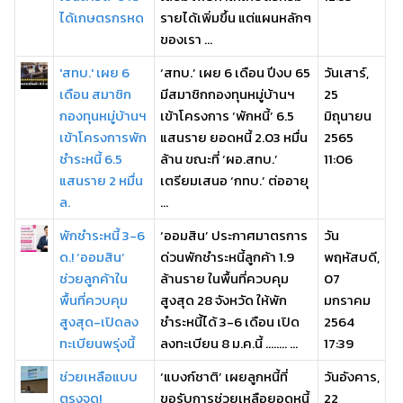
ได้เกษตรกรหด
รายได้เพิ่มขึ้น แต่แผนหลักๆ
ของเรา ...
'สทบ.' เผย 6
‘สทบ.’ เผย 6 เดือน ปีงบ 65
วันเสาร์,
เดือน สมาชิก
มีสมาชิกกองทุนหมู่บ้านฯ
25
กองทุนหมู่บ้านฯ
เข้าโครงการ ‘พักหนี้’ 6.5
มิถุนายน
เข้าโครงการพัก
แสนราย ยอดหนี้ 2.03 หมื่น
2565
ชำระหนี้ 6.5
ล้าน ขณะที่ ‘ผอ.สทบ.’
11:06
แสนราย 2 หมื่น
เตรียมเสนอ ‘กทบ.’ ต่ออายุ
ล.
...
พักชำระหนี้ 3-6
‘ออมสิน’ ประกาศมาตรการ
วัน
ด.! ‘ออมสิน’
ด่วนพักชำระหนี้ลูกค้า 1.9
พฤหัสบดี,
ช่วยลูกค้าใน
ล้านราย ในพื้นที่ควบคุม
07
พื้นที่ควบคุม
สูงสุด 28 จังหวัด ให้พัก
มกราคม
สูงสุด-เปิดลง
ชำระหนี้ได้ 3-6 เดือน เปิด
2564
ทะเบียนพรุ่งนี้
ลงทะเบียน 8 ม.ค.นี้ ........ ...
17:39
ช่วยเหลือแบบ
‘แบงก์ชาติ’ เผยลูกหนี้ที่
วันอังคาร,
ตรงจุด!
ขอรับการช่วยเหลือยอดหนี้
22