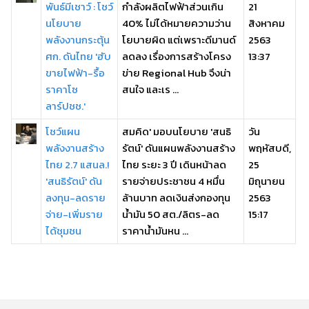
พันธ์มีเชาว์ : โชว์
กำลังผลิตไฟฟ้าส่วนเกิน
21
นโยบาย
40% ไม่ได้หมายความว่าน
สิงหาคม
พลังงานกระตุ้น
โยบายผิด แต่เพราะดีมานด์
2563
ศก. ดันไทย 'ฮับ
ลดลง เรื่องการสร้างโครง
13:37
ขายไฟฟ้า-รื้อ
ข่าย Regional Hub จึงน่า
ราคาโซ
สนใจ และเร ...
ลาร์ปชช.'
โชว์แผน
สมคิด' มอบนโยบาย 'สนธิ
วัน
พลังงานสร้าง
รัตน์' ดันแผนพลังงานสร้าง
พฤหัสบดี,
ไทย 2.7 แสนล.!
ไทย ระยะ 3 ปี เดินหน้าลด
25
'สนธิรัตน์' ดัน
รายจ่ายประชาชน 4 หมื่น
มิถุนายน
ลงทุน-ลดราย
ล้านบาท ลดเงินส่งกองทุน
2563
จ่าย-เพิ่มราย
น้ำมัน 50 สต./ลิตร-ลด
15:17
ได้ชุมชน
ราคาน้ำมันหน ...