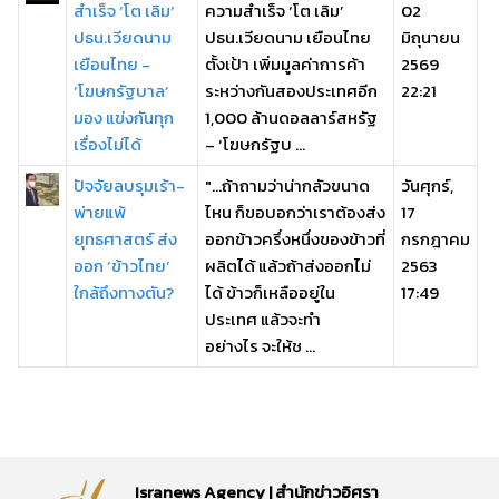
สำเร็จ ‘โต เลิม’
ความสำเร็จ ‘โต เลิม’
02
ปธน.เวียดนาม
ปธน.เวียดนาม เยือนไทย
มิถุนายน
เยือนไทย -
ตั้งเป้า เพิ่มมูลค่าการค้า
2569
‘โฆษกรัฐบาล’
ระหว่างกันสองประเทศอีก
22:21
มอง แข่งกันทุก
1,000 ล้านดอลลาร์สหรัฐ
เรื่องไม่ได้
– ‘โฆษกรัฐบ ...
ปัจจัยลบรุมเร้า-
"...ถ้าถามว่าน่ากลัวขนาด
วันศุกร์,
พ่ายแพ้
ไหน ก็ขอบอกว่าเราต้องส่ง
17
ยุทธศาสตร์ ส่ง
ออกข้าวครึ่งหนึ่งของข้าวที่
กรกฎาคม
ออก ‘ข้าวไทย’
ผลิตได้ แล้วถ้าส่งออกไม่
2563
ใกล้ถึงทางตัน?
ได้ ข้าวก็เหลืออยู่ใน
17:49
ประเทศ แล้วจะทำ
อย่างไร จะให้ช ...
Isranews Agency | สำนักข่าวอิศรา