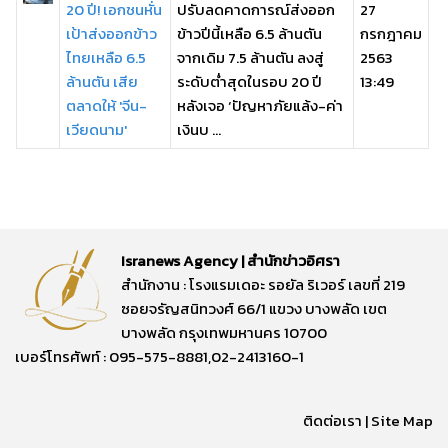
20 ปี! เอกชนหั่น
ปรับลดคาดการณ์ส่งออก
27
เป้าส่งออกข้าว
ข้าวปีนี้เหลือ 6.5 ล้านตัน
กรกฎาคม
ไทยเหลือ 6.5
จากเดิม 7.5 ล้านตัน ลงสู่
2563
ล้านตัน เสีย
ระดับต่ำสุดในรอบ 20 ปี
13:49
ตลาดให้ 'จีน-
หลังเจอ ‘ปัญหาภัยแล้ง-ค่า
เวียดนาม'
เงินบ ...
Isranews Agency | สำนักข่าวอิศรา
สำนักงาน : โรงแรมเดอะ รอยัล ริเวอร์ เลขที่ 219
ซอยจรัญสนิทวงศ์ 66/1 แขวง บางพลัด เขต
บางพลัด กรุงเทพมหานคร 10700
เบอร์โทรศัพท์ : 095-575-8881,02-2413160-1
ติดต่อเรา
|
Site Map