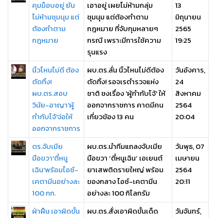
คุมม็อบอยู่ ยัน
เอาอยู่ เผยไม่ห้ามกลุ่ม
13
ไม่ห้ามชุมนุม แต่
ชุมนุม แต่ต้องทำตาม
มิถุนายน
ต้องทำตาม
กฎหมาย ที่จับกุมหลายๆ
2565
กฎหมาย
กรณี เพราะมีการใช้ความ
19:25
รุนแรง
นิ้วไหนไม่ดี ต้อง
ผบ.ตร.ลั่น นิ้วไหนไม่ดีต้อง
วันอังคาร,
ตัดทิ้ง!
ตัดทิ้ง! รอจเรตำรวจแห่ง
24
ผบ.ตร.สอบ
ชาติ ชงเรื่อง 'ผู้กำกับโจ้' ให้
สิงหาคม
วินัย-อาญา'ผู้
ออกจากราชการ คาดมีคน
2564
กำกับโจ้'จ่อให้
เกี่ยวข้อง 13 คน
20:04
ออกจากราชการ
ตร.จับเมีย
ผบ.ตร.นำทีมแถลงจับเมีย
วันพุธ, 07
มือขวา'ตี๋หนู
มือขวา ‘ตี๋หนูเฉิน’ เอเยนต์
เมษายน
เฉิน'พร้อมไอซ์-
ยาเสพติดรายใหญ่ พร้อม
2564
เคตามีนอย่างละ
ของกลาง ไอซ์-เคตามีน
20:11
100 กก.
อย่างละ 100 กิโลกรัม
ฝ่าฝืน เอาผิดขั้น
ผบ.ตร.สั่งเอาผิดขั้นเด็ด
วันจันทร์,