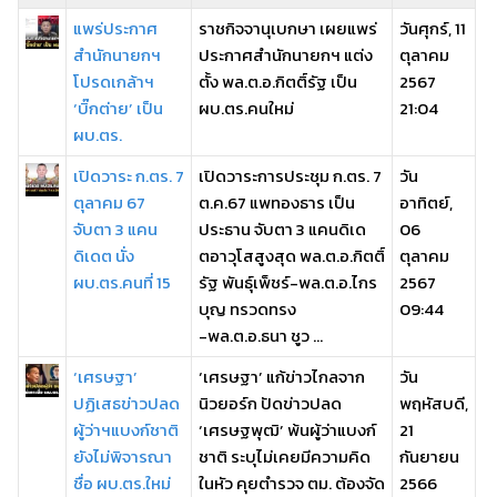
แพร่ประกาศ
ราชกิจจานุเบกษา เผยแพร่
วันศุกร์, 11
สำนักนายกฯ
ประกาศสำนักนายกฯ แต่ง
ตุลาคม
โปรดเกล้าฯ
ตั้ง พล.ต.อ.กิตติ์รัฐ เป็น
2567
‘บิ๊กต่าย’ เป็น
ผบ.ตร.คนใหม่
21:04
ผบ.ตร.
เปิดวาระ ก.ตร. 7
เปิดวาระการประชุม ก.ตร. 7
วัน
ตุลาคม 67
ต.ค.67 แพทองธาร เป็น
อาทิตย์,
จับตา 3 แคน
ประธาน จับตา 3 แคนดิเด
06
ดิเดต นั่ง
ตอาวุโสสูงสุด พล.ต.อ.กิตติ์
ตุลาคม
ผบ.ตร.คนที่ 15
รัฐ พันธุ์เพ็ชร์-พล.ต.อ.ไกร
2567
บุญ ทรวดทรง
09:44
-พล.ต.อ.ธนา ชูว ...
‘เศรษฐา’
‘เศรษฐา’ แก้ข่าวไกลจาก
วัน
ปฏิเสธข่าวปลด
นิวยอร์ก ปัดข่าวปลด
พฤหัสบดี,
ผู้ว่าฯแบงก์ชาติ
‘เศรษฐพุฒิ’ พ้นผู้ว่าแบงก์
21
ยังไม่พิจารณา
ชาติ ระบุไม่เคยมีความคิด
กันยายน
ชื่อ ผบ.ตร.ใหม่
ในหัว คุยตำรวจ ตม. ต้องจัด
2566