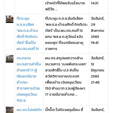
เจ้าหน้าที่ให้พอรับนโยบาย
14:31
ฟรีวีซ ...
ที่ประชุม
ที่ประชุม ก.ต.ช.มีมติเลือก
วันจันทร์,
ก.ต.ช.เลือก
'พล.ต.อ.ดำรงศักดิ์ กิตติประ
29
'พล.ต.อ.ดำรง
ภัสร์' เป็น ผบ.ตร.คนที่ 13
สิงหาคม
ศักดิ์ กิตติประ
แทน 'พล.อ.ต.สุวัฒน์ แจ้ง
2565
ภัสร์' ขึ้นเป็น
ยอดสุข' ที่จะเกษียณอายุ
19:41
ผบ.ตร.คนที่ 13
ราชการ
ตร.ทลาย
ผบ.ตร.สรุปผลกวาดล้าง
วันจันทร์,
ขบวนการค้าปืน
ขบวนการ ‘เบลพันกระบอก’
13
ข้ามชาติ 17 ผู้
สวมสิทธิ์ใบ ป.3 ส่งปืน
มิถุนายน
ต้องหามีนาย
สวัสดิการขายประเทศ
2565
อำเภอ-
เพื่อนบ้าน เงินหมุนเวียน
21:48
ข้าราชการด้วย
150 ล้านบาท รวบผู้ต้องหา
เงินหมุนเวียน
17 รายมีนายอำเภอ ...
150 ล.
ผบ.ตร.ไม่หนักใจ
บิ๊กปั๊ด ไม่กังวลคุมม็อบ ชี้
วันจันทร์,