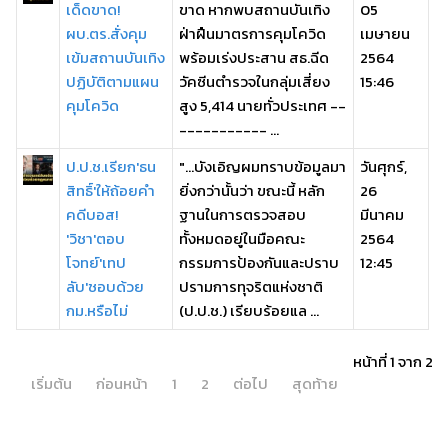
เด็ดขาด!
ขาด หากพบสถานบันเทิง
05
ผบ.ตร.สั่งคุม
ฝ่าฝืนมาตรการคุมโควิด
เมษายน
เข้มสถานบันเทิง
พร้อมเร่งประสาน สธ.ฉีด
2564
ปฏิบัติตามแผน
วัคซีนตำรวจในกลุ่มเสี่ยง
15:46
คุมโควิด
สูง 5,414 นายทั่วประเทศ --
----------- ...
ป.ป.ช.เรียก'ธน
"...บังเอิญผมทราบข้อมูลมา
วันศุกร์,
สิทธิ์'ให้ถ้อยคำ
ยิ่งกว่านั้นว่า ขณะนี้ หลัก
26
คดีบอส!
ฐานในการตรวจสอบ
มีนาคม
'วิชา'ตอบ
ทั้งหมดอยู่ในมือคณะ
2564
โจทย์'เทป
กรรมการป้องกันและปราบ
12:45
ลับ'ชอบด้วย
ปรามการทุจริตแห่งชาติ
กม.หรือไม่
(ป.ป.ช.) เรียบร้อยแล ...
หน้าที่ 1 จาก 2
เริ่มต้น
ก่อนหน้า
1
2
ต่อไป
สุดท้าย