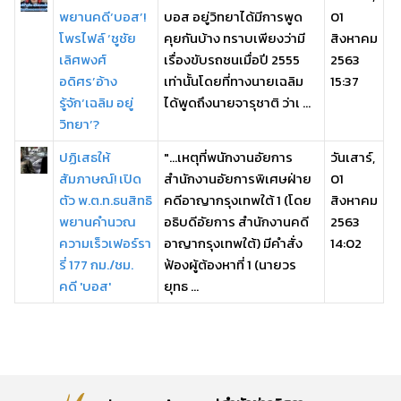
พยานคดี‘บอส’!
บอส อยู่วิทยาได้มีการพูด
01
โพรไฟล์ ‘ชูชัย
คุยกันบ้าง ทราบเพียงว่ามี
สิงหาคม
เลิศพงศ์
เรื่องขับรถชนเมื่อปี 2555
2563
อดิศร’อ้าง
เท่านั้นโดยที่ทางนายเฉลิม
15:37
รู้จัก‘เฉลิม อยู่
ได้พูดถึงนายจารุชาติ ว่าเ ...
วิทยา’?
ปฏิเสธให้
"...เหตุที่พนักงานอัยการ
วันเสาร์,
สัมภาษณ์! เปิด
สำนักงานอัยการพิเศษฝ่าย
01
ตัว พ.ต.ท.ธนสิทธิ
คดีอาญากรุงเทพใต้ 1 (โดย
สิงหาคม
พยานคำนวณ
อธิบดีอัยการ สำนักงานคดี
2563
ความเร็วเฟอร์รา
อาญากรุงเทพใต้) มีคำสั่ง
14:02
รี่ 177 กม./ชม.
ฟ้องผู้ต้องหาที่ 1 (นายวร
คดี 'บอส'
ยุทธ ...