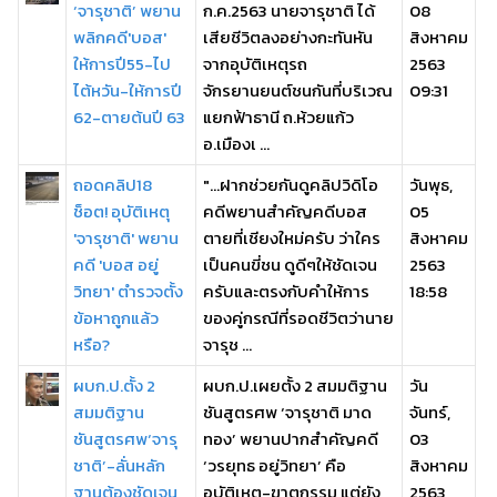
‘จารุชาติ’ พยาน
ก.ค.2563 นายจารุชาติ ได้
08
พลิกคดี'บอส'
เสียชีวิตลงอย่างกะทันหัน
สิงหาคม
ให้การปี55-ไป
จากอุบัติเหตุรถ
2563
ไต้หวัน-ให้การปี
จักรยานยนต์ชนกันที่บริเวณ
09:31
62-ตายต้นปี 63
แยกฟ้าธานี ถ.ห้วยแก้ว
อ.เมืองเ ...
ถอดคลิป18
"...ฝากช่วยกันดูคลิปวิดิโอ
วันพุธ,
ช็อต! อุบัติเหตุ
คดีพยานสำคัญคดีบอส
05
'จารุชาติ' พยาน
ตายที่เชียงใหม่ครับ ว่าใคร
สิงหาคม
คดี 'บอส อยู่
เป็นคนขี่ชน ดูดีๆให้ชัดเจน
2563
วิทยา' ตำรวจตั้ง
ครับและตรงกับคำให้การ
18:58
ข้อหาถูกแล้ว
ของคู่กรณีที่รอดชีวิตว่านาย
หรือ?
จารุช ...
ผบก.ป.ตั้ง 2
ผบก.ป.เผยตั้ง 2 สมมติฐาน
วัน
สมมติฐาน
ชันสูตรศพ ‘จารุชาติ มาด
จันทร์,
ชันสูตรศพ‘จารุ
ทอง’ พยานปากสำคัญคดี
03
ชาติ’-ลั่นหลัก
‘วรยุทธ อยู่วิทยา’ คือ
สิงหาคม
ฐานต้องชัดเจน
อุบัติเหตุ-ฆาตกรรม แต่ยัง
2563