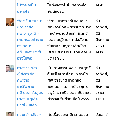
ไม่ว่าผลเป็น
ไม่ตั้งธงว่าไปในทิศทางใด
14:41
อย่างไร
ยันต้องร่ ...
‘วิชา’รับเสนอนา
‘วิชา มหาคุณ’ รับเสนอนา
วัน
ยกฯอายัด
ยกฯอายัดศพ ‘จารุชาติ มาด
อาทิตย์,
ศพ‘จารุชาติ’-
ทอง’ พยานปากสำคัญคดี
02
เผยกรอบทำงาน
‘บอส อยู่วิทยา’ หลังสังคม
สิงหาคม
กก.สอบฯ
กังขาสาเหตุการเสียชีวิต
2563
คดี‘บอส’ 30 วัน
เผย 3 ส.ค.ประชุม กก.สอบฯ
14:17
อาจไม่พอ
นัดแรก เ ...
ทางการ! 'บิ๊ก
เป็นทางการ! 'พล.อ.ประยุทธ์
วัน
ตู่'สั่งอายัด
จันทร์โอชา' สั่ง จนท.อายัด
อาทิตย์,
ศพ'จารุ
ศพ 'จารุชาติ มาดทอง'
02
ชาติ'พยาน
พยานปากเอก คดี วรยุทธ
สิงหาคม
คดี'บอส'ชันสูตร
อยู่วิทยา หรือ บอส ขับรถชน
2563
หาสาเหตุเสีย
ตำรวจเสียชีวิตเมื่อปี 2555 ...
13:53
ชีวิตใหม่แล้ว
ก่อนเล่าหลังฉาก
“ในเรื่องของคดีความของ
วันเสาร์,