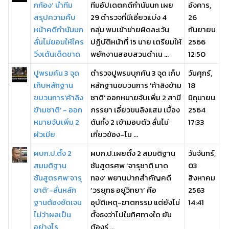
กก้อง’ นำทีม
ทีมอัปเดตคดีกำนันนก เผย
อังคาร,
สรุปความคืบ
29 ตำรวจที่มีเอี่ยวแบ่ง 4
26
หน้าคดีกำนันนก
กลุ่ม พบเข้าข่ายผิดละเว้น
กันยายน
ลั่นไม่ยอมให้ใคร
ปฏิบัติหน้าที่ 15 นาย เตรียมให้
2566
วิ่งเต้นเด็ดขาด
พยักงานสอบสวนดำเน ...
12:50
ปูพรมค้น 3 จุด
ตำรวจปูพรมบุกค้น 3 จุด เก็บ
วันศุกร์,
เก็บหลักฐาน
หลักฐานขบวนการ 'ค้าลิงข้าม
18
ขบวนการ'ค้าลิง
ชาติ' ออกหมายจับเพิ่ม 2 สามี
มิถุนายน
ข้ามชาติ' - ออก
ภรรยา เอี่ยวขนลิงแสม เบื้อง
2564
หมายจับเพิ่ม 2
ต้นทั้ง 2 เข้ามอบตัว ลั่นไม่
17:33
ผัวเมีย
เกี่ยวข้อง-ไม ...
ผบก.ป.ตั้ง 2
ผบก.ป.เผยตั้ง 2 สมมติฐาน
วันจันทร์,
สมมติฐาน
ชันสูตรศพ ‘จารุชาติ มาด
03
ชันสูตรศพ‘จารุ
ทอง’ พยานปากสำคัญคดี
สิงหาคม
ชาติ’-ลั่นหลัก
‘วรยุทธ อยู่วิทยา’ คือ
2563
ฐานต้องชัดเจน
อุบัติเหตุ-ฆาตกรรม แต่ยังไม่
14:41
ไม่ว่าผลเป็น
ตั้งธงว่าไปในทิศทางใด ยัน
อย่างไร
ต้องร่ ...