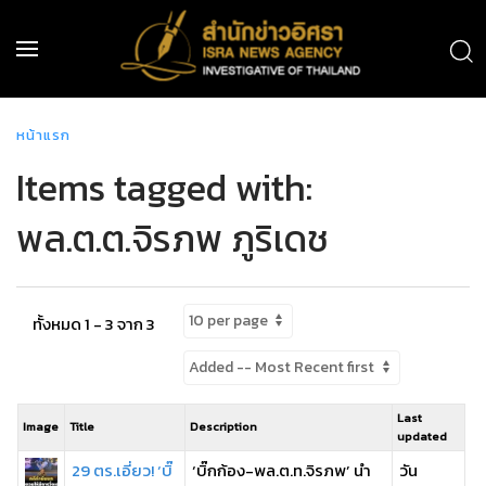
หน้าแรก
Items tagged with:
พล.ต.ต.จิรภพ ภูริเดช
ทั้งหมด 1 - 3 จาก 3
Last
Image
Title
Description
updated
29 ตร.เอี่ยว! ‘บิ๊
‘บิ๊กก้อง-พล.ต.ท.จิรภพ’ นำ
วัน