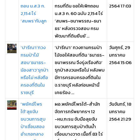
ถอน น.ส.3 ก.
กรมที่ดิน ขอให้เพิกถอน
2564 17:03
2,154 ไร่
น.ส.3 ก. 60 ฉบับ 2,154 ไร่
‘สมพร’กับลูก
‘สมพร-ชนาพรรณ-ธนา
ธร’ หลังตรวจสอบ กรม
พัฒนาที่ดินยืนยั ...
‘ปารีณา’ทวง
‘ปารีณา’ ทวงถามกรมป่า
วันศุกร์, 29
กรมป่าไม้
ไม้ขอให้สอบที่ดิน ‘ธนาธร-
มกราคม
สอบ‘ธนาธร-
ชนาพรรณ จึงรุ่งเรืองกิจ’
2564 15:06
น้องสาว’รุกป่า
รุกป่าสงวนหรือไม่ หลังพบ
หรือไม่ หลังถือ
มีการครอบครองที่ดินใน
ครองที่ดินใน
จ.ราชบุรี หลังก่อนหน้านี้
ราชบุรี
เคยร้อง ...
‘พยัคฆ์ไพร
ผอ.พยัคฆ์ไพรใต้-สำนัก
วันจันทร์, 18
ใต้’ลุยจับ
จัดการทรัพยากรฯ 12
มกราคม
ขบวนการฮุบ
-หน.กะรน จับมือลุยจับ
2564 21:29
ป่าเชื่อมสอง
ขบวนการฮุบป่าต้นน้ำ
อำเภอกลาง
เขื่อนบางวาด เนื้อที่ 83 ไร่