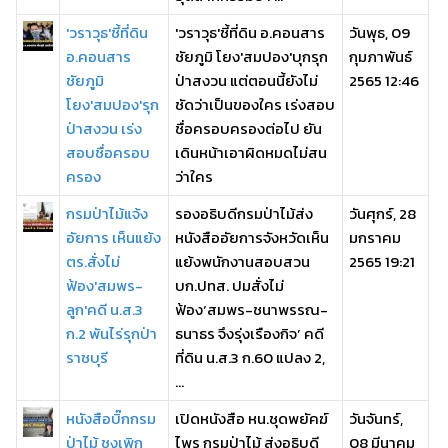
'วราวุธ'ชี้ที่ดิน
'วราวุธ'ชี้ที่ดิน อ.คอนสาร
วันพุธ, 09
อ.คอนสาร
ชัยภูมิ โยง'สมปอง'บุกรุก
กุมภาพันธ์
ชัยภูมิ
ป่าสงวน แต่ตอนนี้ยังไม่
2565 12:46
โยง'สมปอง'รุก
ชัดว่าเป็นของใคร เร่งสอบ
ป่าสงวน เร่ง
ชื่อครอบครองต่อไป ยัน
สอบชื่อครอบ
เดินหน้าเอาผิดหมดไม่สน
ครอง
ว่าใคร
กรมป่าไม้แจ้ง
รองอธิบดีกรมป่าไม้ส่ง
วันศุกร์, 28
อัยการ เห็นแย้ง
หนังสืออัยการจังหวัดเห็น
มกราคม
ตร.สั่งไม่
แย้งพนักงานสอบสวน
2565 19:21
ฟ้อง'สมพร-
บก.ปทส. ปมสั่งไม่
ลูก'คดี น.ส.3
ฟ้อง‘สมพร-ชนาพรรณ-
ก.2 พันไร่รุกป่า
ธนาธร จึงรุ่งเรืองกิจ’ คดี
ราชบุรี
ที่ดิน น.ส.3 ก.60 แปลง 2,
...
หนังสือบิ๊กกรม
เปิดหนังสือ หน.ชุดพยัคฆ์
วันจันทร์,
ป่าไม้ ชงเพิก
ไพร กรมป่าไม้ ส่งอธิบดี
08 มีนาคม