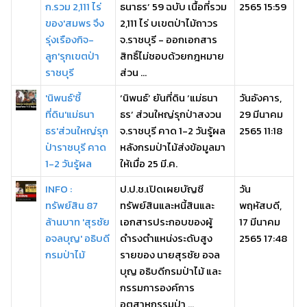
ก.รวม 2,111 ไร่
ธนาธร’ 59 ฉบับ เนื้อที่รวม
2565 15:59
ของ'สมพร จึง
2,111 ไร่ บเขตป่าไม้ถาวร
รุ่งเรืองกิจ-
จ.ราชบุรี - ออกเอกสาร
ลูก'รุกเขตป่า
สิทธิ์ไม่ชอบด้วยกฎหมาย
ราชบุรี
ส่วน ...
'นิพนธ์'ชี้
‘นิพนธ์’ ยันที่ดิน ‘แม่ธนา
วันอังคาร,
ที่ดิน'แม่ธนา
ธร’ ส่วนใหญ่รุกป่าสงวน
29 มีนาคม
ธร'ส่วนใหญ่รุก
จ.ราชบุรี คาด 1-2 วันรู้ผล
2565 11:18
ป่าราชบุรี คาด
หลังกรมป่าไม้ส่งข้อมูลมา
1-2 วันรู้ผล
ให้เมื่อ 25 มี.ค.
INFO :
ป.ป.ช.เปิดเผยบัญชี
วัน
ทรัพย์สิน 87
ทรัพย์สินและหนี้สินและ
พฤหัสบดี,
ล้านบาท 'สุรชัย
เอกสารประกอบของผู้
17 มีนาคม
อจลบุญ' อธิบดี
ดำรงตำแหน่งระดับสูง
2565 17:48
กรมป่าไม้
รายของ นายสุรชัย อจล
บุญ อธิบดีกรมป่าไม้ และ
กรรมการองค์การ
อุตสาหกรรมป่า ...