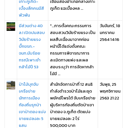
เกาะภูเก็ต-
เชื่อมสองอำเภอกลางเกาะ
เบื้องลึกคนมีสี
ภูเก็ต แฉเบื้องหล ...
พัวพัน
มีส่วนต่าง 40
"...การตั้งคณะกรรมการ
วันจันทร์, 18
ล.! เปิดปมสอบ
สอบสวนวินัยร้ายแรง เป็น
มกราคม
วินัยร้ายแรง
ผลสืบเนื่องมาจากก่อน
2564 14:16
บิ๊กขรก.-
หน้านี้ได้แต่งตั้งคณะ
จนท.นับร้อย
กรรมการพิจารณาการ
กรณีเพาะชำ
ละเมิดทางแพ่ง และผล
กล้าไม้ปี 53
สอบระบุว่า การจัดหากล้า
ไม้มี ...
ป่าไม้บุกจับ
สำนักจัดการป่าที่ 12 สนธิ
วันพุธ, 25
เครือข่าย
กำลังตำรวจป่าไม้และชุด
พฤศจิกายน
นักการเมือง
พยัคฆ์ไพรใต้ จับเครือข่าย
2563 21:22
ท้องถิ่นรุกป่า
ผู้บริหารท้องถิ่นตัดป่าเขา
เขาป่าตอง แบ่ง
ป่าตอง จ.ภูเก็ต ตัดแบ่ง
ขายแปลงละ 5
ขายแปลงละ 2 ไร่
แสน
500,000 บาท