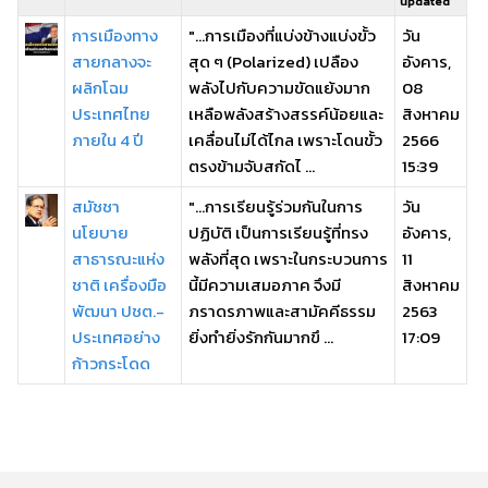
updated
การเมืองทาง
"...การเมืองที่แบ่งข้างแบ่งขั้ว
วัน
สายกลางจะ
สุด ๆ (Polarized) เปลือง
อังคาร,
ผลิกโฉม
พลังไปกับความขัดแย้งมาก
08
ประเทศไทย
เหลือพลังสร้างสรรค์น้อยและ
สิงหาคม
ภายใน 4 ปี
เคลื่อนไม่ได้ไกล เพราะโดนขั้ว
2566
ตรงข้ามจับสกัดไ ...
15:39
สมัชชา
"...การเรียนรู้ร่วมกันในการ
วัน
นโยบาย
ปฏิบัติ เป็นการเรียนรู้ที่ทรง
อังคาร,
สาธารณะแห่ง
พลังที่สุด เพราะในกระบวนการ
11
ชาติ เครื่องมือ
นี้มีความเสมอภาค จึงมี
สิงหาคม
พัฒนา ปชต.-
ภราดรภาพและสามัคคีธรรม
2563
ประเทศอย่าง
ยิ่งทำยิ่งรักกันมากขึ ...
17:09
ก้าวกระโดด