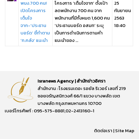
พนง.700 คน!
โครงการ ‘เต็มใจจาก’ ตั้งเป้า
25
เปิดโครงการ
ลดพนักงาน 700 คน จาก
กันยายน
เต็มใจ
พนักงานที่มีทั้งหมด 1,600 คน
2563
จาก-‘ประธาน
‘ประธานบอร์ด อสมท’ ระบุ
18:40
บอร์ด’ ชี้ทำตาม
เป็นการดำเนินการตามคำ
‘ก.คลัง’ แนะนำ
แนะนำของ ...
Isranews Agency | สำนักข่าวอิศรา
สำนักงาน : โรงแรมเดอะ รอยัล ริเวอร์ เลขที่ 219
ซอยจรัญสนิทวงศ์ 66/1 แขวง บางพลัด เขต
บางพลัด กรุงเทพมหานคร 10700
เบอร์โทรศัพท์ : 095-575-8881,02-2413160-1
ติดต่อเรา
|
Site Map