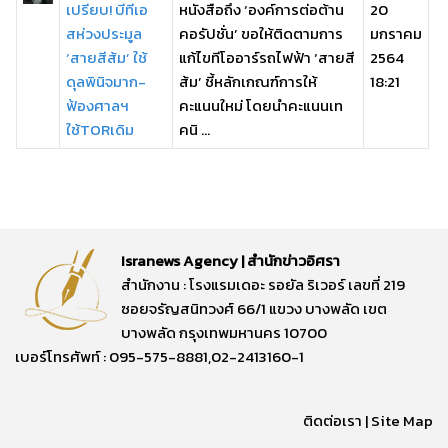
เปรียบ! บีทีเอ
หนังสือถึง ‘องค์การต่อต้าน
20
สห่วงประมูล
คอรัปชั่น’ ขอให้ติดตามการ
มกราคม
‘สายสีส้ม’ ใช้
แก้ไขทีโออาร์รถไฟฟ้า ‘สายสี
2564
ดุลพินิจมาก-
ส้ม’ ชี้หลักเกณฑ์การให้
18:21
ฟ้องศาลฯ
คะแนนใหม่ โดยนำคะแนนเท
ใช้TORเดิม
คนิ ...
Isranews Agency | สำนักข่าวอิศรา
สำนักงาน : โรงแรมเดอะ รอยัล ริเวอร์ เลขที่ 219
ซอยจรัญสนิทวงศ์ 66/1 แขวง บางพลัด เขต
บางพลัด กรุงเทพมหานคร 10700
เบอร์โทรศัพท์ : 095-575-8881,02-2413160-1
ติดต่อเรา
|
Site Map