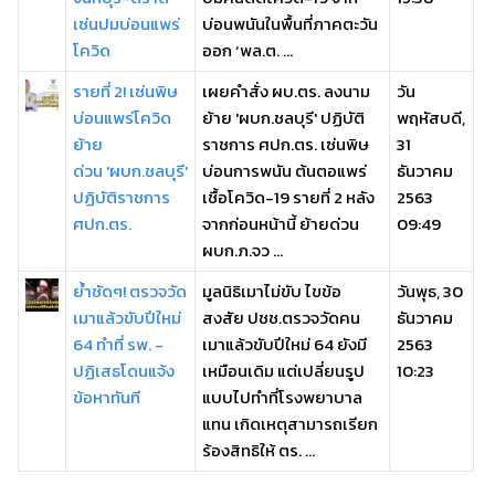
เซ่นปมบ่อนแพร่
บ่อนพนันในพื้นที่ภาคตะวัน
โควิด
ออก ‘พล.ต. ...
รายที่ 2! เซ่นพิษ
เผยคำสั่ง ผบ.ตร. ลงนาม
วัน
บ่อนแพร่โควิด
ย้าย 'ผบก.ชลบุรี' ปฏิบัติ
พฤหัสบดี,
ย้าย
ราชการ ศปก.ตร. เซ่นพิษ
31
ด่วน 'ผบก.ชลบุรี'
บ่อนการพนัน ต้นตอแพร่
ธันวาคม
ปฏิบัติราชการ
เชื้อโควิด-19 รายที่ 2 หลัง
2563
ศปก.ตร.
จากก่อนหน้านี้ ย้ายด่วน
09:49
ผบก.ภ.จว ...
ย้ำชัดๆ! ตรวจวัด
มูลนิธิเมาไม่ขับ ไขข้อ
วันพุธ, 30
เมาแล้วขับปีใหม่
สงสัย ปชช.ตรวจวัดคน
ธันวาคม
64 ทำที่ รพ. -
เมาแล้วขับปีใหม่ 64 ยังมี
2563
ปฏิเสธโดนแจ้ง
เหมือนเดิม แต่เปลี่ยนรูป
10:23
ข้อหาทันที
แบบไปทำที่โรงพยาบาล
แทน เกิดเหตุสามารถเรียก
ร้องสิทธิให้ ตร. ...