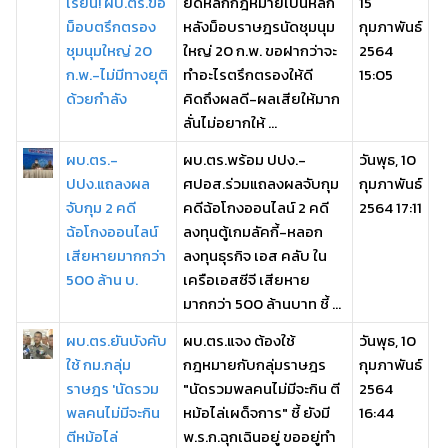
เรียน! ผบ.ตร.ขอ
ยึดหลักกฎหมายเป็นหลัก
15
ม็อบตรึกตรอง
หลังม็อบราษฎรนัดชุมนุม
กุมภาพันธ์
ชุมนุมใหญ่ 20
ใหญ่ 20 ก.พ. ขอฝากว่าจะ
2564
ก.พ.-ไม่มีทางยุติ
ทำอะไรตรึกตรองให้ดี
15:05
ด้วยกำลัง
คิดถึงผลดี-ผลเสียให้มาก
ลั่นไม่อยากให้ ...
ผบ.ตร.-
ผบ.ตร.พร้อม ปปง.-
วันพุธ, 10
ปปง.แถลงผล
ศปอส.ร่วมแถลงผลจับกุม
กุมภาพันธ์
จับกุม 2 คดี
คดีฉ้อโกงออนไลน์ 2 คดี
2564 17:11
ฉ้อโกงออนไลน์
ลงทุนตู้เกมลัคกี้-หลอก
เสียหายมากกว่า
ลงทุนธุรกิจ เอส คลับ ใน
500 ล้าน บ.
เครือเอสซีจี เสียหาย
มากกว่า 500 ล้านบาท ชี้ ...
ผบ.ตร.ยันบังคับ
ผบ.ตร.แจง ต้องใช้
วันพุธ, 10
ใช้ กม.กลุ่ม
กฎหมายกับกลุ่มราษฎร
กุมภาพันธ์
ราษฎร 'นัดรวม
"นัดรวมพลคนไม่มีจะกิน ตี
2564
พลคนไม่มีจะกิน
หม้อไล่เผด็จการ" ชี้ ยังมี
16:44
ตีหม้อไล่
พ.ร.ก.ฉุกเฉินอยู่ ขออยู่ทำ