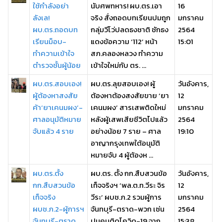
ใช้กำลังอย่า
นับศพทหาร! ผบ.ตร.เอา
16
ลังเล!
จริง สั่งถอดบทเรียนปมถูก
มกราคม
ผบ.ตร.ถอดบท
กลุ่มวีโว่ปลดธงชาติ ชักธง
2564
เรียนม็อบ-
แดงข้อความ ‘112’ หน้า
15:01
ทำความเข้าใจ
สภ.คลองหลวง ทำความ
ตำรวจชั้นผู้น้อย
เข้าใจใหม่กับ ตร. ...
ผบ.ตร.สอบเอง!
ผบ.ตร.ลุยสอบเอง! ผู้
วันอังคาร,
ผู้ต้องหาสงสัย
ต้องหาต้องสงสัยขาย ‘ยา
12
ค้า‘ยาเคนมผง’-
เคนมผง’ สารเสพติดใหม่
มกราคม
ศาลอนุมัติหมาย
หลังผู้เสพเสียชีวิตไปแล้ว
2564
จับแล้ว 4 ราย
อย่างน้อย 7 ราย – ศาล
19:10
อาญากรุงเทพใต้อนุมัติ
หมายจับ 4 ผู้ต้องห ...
ผบ.ตร.ตั้ง
ผบ.ตร. ตั้ง กก.สืบสวนข้อ
วันอังคาร,
กก.สืบสวนข้อ
เท็จจริงฯ ‘พล.ต.ท.วีระ จิร
12
เท็จจริง
วีระ’ ผบช.ภ.2 รวมผู้การ
มกราคม
ผบช.ภ.2-ผู้การฯ
จันทบุรี-ตราด-พวก เซ่น
2564
จันทบุรี-ตราด
ปมคนติดโควิด-19 จาก
15:38