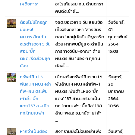
เผด็จการ'
อะไรเกินเลย กม. ด้านดารา
คนดังเข้ารั ...
ต้องไม่มีใครถูก
จชต.ขอเวลา 5 วัน สอบข้อ
วันจันทร์,
ข่มเหง!
เท็จจริงกล่าวหา ‘สารวัตร
01
ผบ.ตร.ขีดเส้น
ตชด.’ แฉผู้บังคับบัญชารีด
กุมภาพันธ์
จเรตำรวจฯ 5 วัน
ส่วน หากพบมีมูล จะดำเนิน
2564
สอบ‘บิ๊ก
การทางวินัย-อาญา ด้าน
15:03
ตชด.’รีดส่วยลูก
ผบ.ตร.ลั่น “น้อง ๆ ทุกคน
น้อง
ต้องไ ...
ทรัพย์สิน 1.5
เบ็ดเสร็จทรัพย์สินรวม 1.5
วันศุกร์,
พันล.! 4 ผบ.เหล่า
พันล้าน! 4 ผบ.เหล่าทัพ-1
29
ทัพ-ผบ.ตร.พ้น
ผบ.ตร. พ้นตำแหน่ง ‘บิ๊ก
มกราคม
เก้าอี้-‘บิ๊ก
แดง’ 157 ล้าน-ภริยาเป็น
2564
แดง’157 ล.-เมีย
กก.ไทยเบฟฯ ‘บิ๊กลือ’ 198
10:56
กก.ไทยเบฟฯ
ล้าน ‘พล.อ.อ.มานัต’ 81 ล้า
...
หากจำเป็นต้อง
สงครามยังไม่จบอย่าเพิ่ง
วันเสาร์,