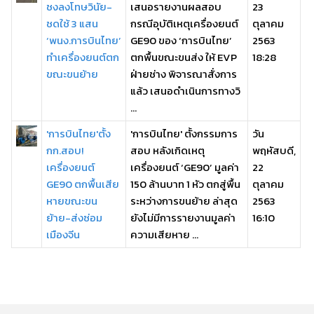
ชงลงโทษวินัย-
เสนอรายงานผลสอบ
23
ชดใช้ 3 แสน
กรณีอุบัติเหตุเครื่องยนต์
ตุลาคม
‘พนง.การบินไทย’
GE90 ของ ‘การบินไทย’
2563
ทำเครื่องยนต์ตก
ตกพื้นขณะขนส่ง ให้ EVP
18:28
ขณะขนย้าย
ฝ่ายช่าง พิจารณาสั่งการ
แล้ว เสนอดำเนินการทางวิ
...
'การบินไทย'ตั้ง
'การบินไทย' ตั้งกรรมการ
วัน
กก.สอบ!
สอบ หลังเกิดเหตุ
พฤหัสบดี,
เครื่องยนต์
เครื่องยนต์ ‘GE90’ มูลค่า
22
GE90 ตกพื้นเสีย
150 ล้านบาท 1 หัว ตกสู่พื้น
ตุลาคม
หายขณะขน
ระหว่างการขนย้าย ล่าสุด
2563
ย้าย-ส่งซ่อม
ยังไม่มีการรายงานมูลค่า
16:10
เมืองจีน
ความเสียหาย ...