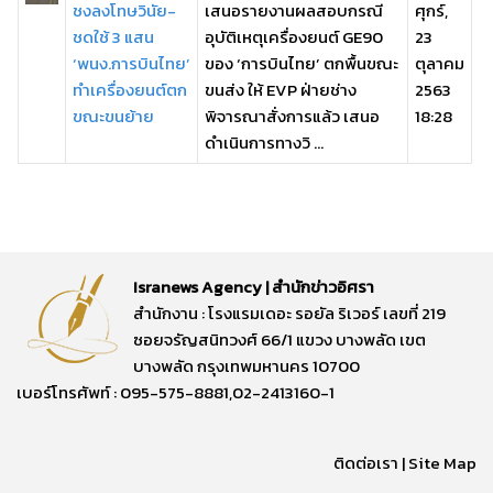
ชงลงโทษวินัย-
เสนอรายงานผลสอบกรณี
ศุกร์,
ชดใช้ 3 แสน
อุบัติเหตุเครื่องยนต์ GE90
23
‘พนง.การบินไทย’
ของ ‘การบินไทย’ ตกพื้นขณะ
ตุลาคม
ทำเครื่องยนต์ตก
ขนส่ง ให้ EVP ฝ่ายช่าง
2563
ขณะขนย้าย
พิจารณาสั่งการแล้ว เสนอ
18:28
ดำเนินการทางวิ ...
Isranews Agency | สำนักข่าวอิศรา
สำนักงาน : โรงแรมเดอะ รอยัล ริเวอร์ เลขที่ 219
ซอยจรัญสนิทวงศ์ 66/1 แขวง บางพลัด เขต
บางพลัด กรุงเทพมหานคร 10700
เบอร์โทรศัพท์ : 095-575-8881,02-2413160-1
ติดต่อเรา
|
Site Map