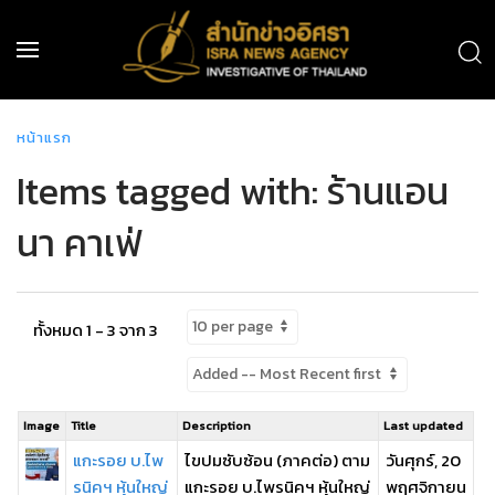
หน้าแรก
Items tagged with: ร้านแอน
นา คาเฟ่
ทั้งหมด 1 - 3 จาก 3
Image
Title
Description
Last updated
แกะรอย บ.ไพ
ไขปมซับซ้อน (ภาคต่อ) ตาม
วันศุกร์, 20
รนิคฯ หุ้นใหญ่
แกะรอย บ.ไพรนิคฯ หุ้นใหญ่
พฤศจิกายน