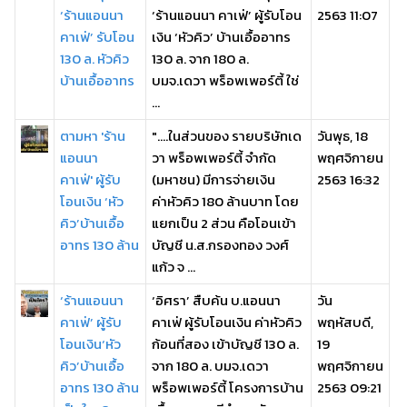
‘ร้านแอนนา
‘ร้านแอนนา คาเฟ่’ ผู้รับโอน
2563 11:07
คาเฟ่’ รับโอน
เงิน ‘หัวคิว’ บ้านเอื้ออาทร
130 ล. หัวคิว
130 ล. จาก 180 ล.
บ้านเอื้ออาทร
บมจ.เดวา พร็อพเพอร์ตี้ ใช่
...
ตามหา 'ร้าน
"....ในส่วนของ รายบริษัทเด
วันพุธ, 18
แอนนา
วา พร็อพเพอร์ตี้ จํากัด
พฤศจิกายน
คาเฟ่' ผู้รับ
(มหาชน) มีการจ่ายเงิน
2563 16:32
โอนเงิน ‘หัว
ค่าหัวคิว 180 ล้านบาท โดย
คิว’บ้านเอื้อ
แยกเป็น 2 ส่วน คือโอนเข้า
อาทร 130 ล้าน
บัญชี น.ส.กรองทอง วงศ์
แก้ว จ ...
‘ร้านแอนนา
‘อิศรา’ สืบค้น บ.แอนนา
วัน
คาเฟ่’ ผู้รับ
คาเฟ่ ผู้รับโอนเงิน ค่าหัวคิว
พฤหัสบดี,
โอนเงิน‘หัว
ก้อนที่สอง เข้าบัญชี 130 ล.
19
คิว’บ้านเอื้อ
จาก 180 ล. บมจ.เดวา
พฤศจิกายน
อาทร 130 ล้าน
พร็อพเพอร์ตี้ โครงการบ้าน
2563 09:21