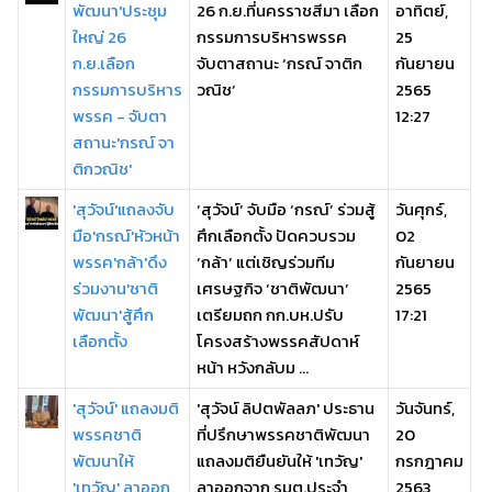
พัฒนา'ประชุม
26 ก.ย.ที่นครราชสีมา เลือก
อาทิตย์,
ใหญ่ 26
กรรมการบริหารพรรค
25
ก.ย.เลือก
จับตาสถานะ ‘กรณ์ จาติก
กันยายน
กรรมการบริหาร
วณิช’
2565
พรรค - จับตา
12:27
สถานะ'กรณ์ จา
ติกวณิช'
'สุวัจน์'แถลงจับ
‘สุวัจน์’ จับมือ ‘กรณ์’ ร่วมสู้
วันศุกร์,
มือ'กรณ์'หัวหน้า
ศึกเลือกตั้ง ปัดควบรวม
02
พรรค'กล้า'ดึง
‘กล้า’ แต่เชิญร่วมทีม
กันยายน
ร่วมงาน'ชาติ
เศรษฐกิจ ‘ชาติพัฒนา’
2565
พัฒนา'สู้ศึก
เตรียมถก กก.บห.ปรับ
17:21
เลือกตั้ง
โครงสร้างพรรคสัปดาห์
หน้า หวังกลับม ...
'สุวัจน์' แถลงมติ
'สุวัจน์ ลิปตพัลลภ' ประธาน
วันจันทร์,
พรรคชาติ
ที่ปรึกษาพรรคชาติพัฒนา
20
พัฒนาให้
แถลงมติยืนยันให้ 'เทวัญ'
กรกฎาคม
'เทวัญ' ลาออก
ลาออกจาก รมต.ประจำ
2563