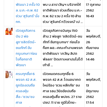
พัฒนา 2 ครั้ง 10
พบ บ.ธาราวัญฯ บริจาคให้
17 ตุลาคม
ล. ม.ค.-ก.พ. 62
ชาติพัฒนา ช่วงเดือน ม.ค.-
2562
ช่วง 'สุรินทร์' นั่ง
ก.พ. 62 รวม 2 ครั้ง 10 ล้าน
16:43
กก.
ช่วง 'สุรินทร์ ทวีวรรณ์' เป ...
เปิดธุรกิจการ
เปิดธุรกิจการบินทุน 150
วัน
บิน 2 พ่อ
ล้าน 2 พ่อลูก ‘ชลิตรัตน์-ชน
พฤหัสบดี,
ลูก‘ชลิตรัตน์-
ภัทท์ จันทรุเบกษา’ ก่อนไข
26
ชนภัทท์ จัน
ก๊อก ผอ.-คณะทำงานพรรค
กันยายน
ทรุเบกษา’ก่อน
ชาติพัฒนา ‘เทวัญ ลิปต
2562
ไขก๊อกชาติ
พัลลภ’ ปัดเกาเหลาปมไม่ได้
14:46
พัฒนา
เก้าอี ...
ครบทุกชื่อ! 6
เปิดหมดครบทุกชื่อ 6
วัน
พรรค 42 ส.ส.
พรรค 42 ส.ส. โดนอนาคต
พฤหัสบดี,
ถูกร้องปมถือ
ใหม่ร้อง ‘ชวน หลีกภัย’ ชง
13
ครองหุ้น
ศาล รธน.วินิจฉัยปมถือ
มิถุนายน
สื่อ-‘ชวน’ชง
ครองหุ้นสื่อ พปชร. 27 ราย
2562
ศาล
ปชป. 11 ราย ภูมิใจไทย-
17:54