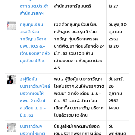
จาก รมต.ประจำ
สำนักนายกรัฐมนตรี
13:27
สำนักนายกฯ
กลุ่มทุนเรียน
เปิดตัวกลุ่มทุนร่วมเรียน
วันพุธ, 30
วธอ.3 ร่วม
หลักสูตร วธอ.รุ่น 3 ร่วม
ตุลาคม
‘เทวัญ’บริจาค
‘เทวัญ’ ทุ่มบริจาคพรรค
2562
ชพน. 10.5 ล.-
ชาติพัฒนา ก่อนเลือกตั้ง 24
13:20
เจ้าของตลาดหัว
มี.ค. 62 รวม 10.5 ล้าน
มุมด้วย 4.5 ล.
เจ้าของตลาดหัวมุมมาด้วย
4.5 ...
2 ผู้ถือหุ้น
พบ 2 ผู้ถือหุ้น บ.ธาราวัญฯ
วันเสาร์,
บ.ธาราวัญฯโผล่
โผล่บริจาคเงินให้พรรคชาติ
26
บริจาคเงินให้
พัฒนา 2 ครั้ง เดือน เม.ย-
ตุลาคม
ชพน. 2 ครั้ง 4
มิ.ย. 62 รวม 4 ล้าน ก่อน
2562
ล.เดือน เม.ย.-
เลือกตั้ง บ.ธาราวัญ บริจาค
14:38
มิ.ย. 62
ไปแล้วรวม 10 ล้าน
บ.ธาราวัญฯ
ข้อมูลใหม่! กกต.แพร่ยอด
วัน
บริจาคให้ชาติ
เงินบริจาคพรรคการเมือง
พฤหัสบดี,