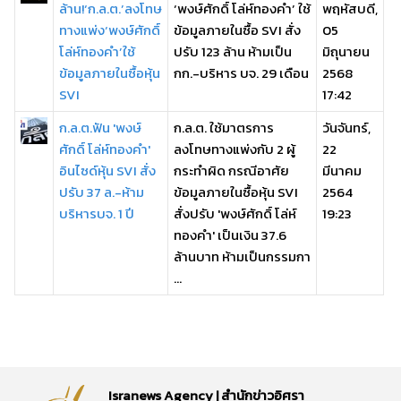
ล้าน!‘ก.ล.ต.’ลงโทษ
‘พงษ์ศักดิ์ โล่ห์ทองคำ’ ใช้
พฤหัสบดี,
ทางแพ่ง‘พงษ์ศักดิ์
ข้อมูลภายในซื้อ SVI สั่ง
05
โล่ห์ทองคำ’ใช้
ปรับ 123 ล้าน ห้ามเป็น
มิถุนายน
ข้อมูลภายในซื้อหุ้น
กก.-บริหาร บจ. 29 เดือน
2568
SVI
17:42
ก.ล.ต.ฟัน 'พงษ์
ก.ล.ต. ใช้มาตรการ
วันจันทร์,
ศักดิ์ โล่ห์ทองคำ'
ลงโทษทางแพ่งกับ 2 ผู้
22
อินไซด์หุ้น SVI สั่ง
กระทำผิด กรณีอาศัย
มีนาคม
ปรับ 37 ล.-ห้าม
ข้อมูลภายในซื้อหุ้น SVI
2564
บริหารบจ. 1 ปี
สั่งปรับ 'พงษ์ศักดิ์ โล่ห์
19:23
ทองคำ' เป็นเงิน 37.6
ล้านบาท ห้ามเป็นกรรมกา
...
Isranews Agency | สำนักข่าวอิศรา