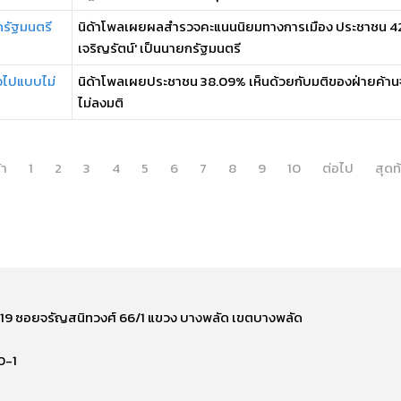
กรัฐมนตรี
นิด้าโพลเผยผลสำรวจคะแนนนิยมทางการเมือง ประชาชน 42.7
เจริญรัตน์' เป็นนายกรัฐมนตรี
่วไปแบบไม่
นิด้าโพลเผยประชาชน 38.09% เห็นด้วยกับมติของฝ่ายค้าน
ไม่ลงมติ
้า
1
2
3
4
5
6
7
8
9
10
ต่อไป
สุดท
ี่ 219 ซอยจรัญสนิทวงศ์ 66/1 แขวง บางพลัด เขตบางพลัด
0-1