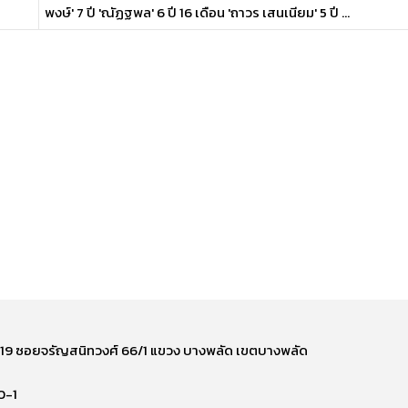
พงษ์' 7 ปี 'ณัฏฐพล' 6 ปี 16 เดือน 'ถาวร เสนเนียม' 5 ปี ...
ี่ 219 ซอยจรัญสนิทวงศ์ 66/1 แขวง บางพลัด เขตบางพลัด
0-1