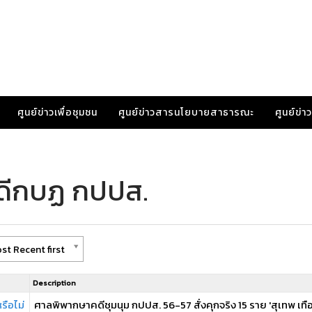
ศูนย์ข่าวเพื่อชุมชน
ศูนย์ข่าวสารนโยบายสาธารณะ
ศูนย์ข่
คดีกบฏ กปปส.
st Recent first
Description
รือไม่
ศาลพิพากษาคดีชุมนุม กปปส. 56-57 สั่งคุกจริง 15 ราย 'สุเทพ เทื