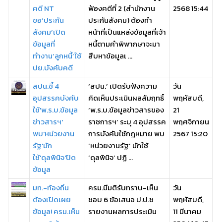
คดี NT
ฟ้องคดีที่ 2 (สำนักงาน
2568 15:44
ขอ‘ประกัน
ประกันสังคม) ต้องทำ
สังคม’เปิด
หน้าที่เป็นแหล่งข้อมูลที่เจ้า
ข้อมูลที่
หนี้ตามคำพิพากษาจะมา
ทำงาน‘ลูกหนี้’ใช้
สืบหาข้อมูลเ ...
ปย.บังคับคดี
สปน.ชี้ 4
‘สปน.’ เปิดรับฟังความ
วัน
อุปสรรคบังคับ
คิดเห็นประเมินผลสัมฤทธิ์
พฤหัสบดี,
ใช้'พ.ร.บ.ข้อมูล
‘พ.ร.บ.ข้อมูลข่าวสารของ
21
ข่าวสารฯ'
ราชการฯ’ ระบุ 4 อุปสรรค
พฤศจิกายน
พบ'หน่วยงาน
การบังคับใช้กฎหมาย พบ
2567 15:20
รัฐ'มัก
‘หน่วยงานรัฐ’ มักใช้
ใช้'ดุลพินิจ'ปิด
‘ดุลพินิจ’ ปฏิ ...
ข้อมูล
มท.-ท้องถิ่น
ครม.มีมติรับทราบ-เห็น
วัน
ต้องเปิดเผย
ชอบ 6 ข้อเสนอ ป.ป.ช
พฤหัสบดี,
ข้อมูล! ครม.เห็น
รายงานผลการประเมิน
11 มีนาคม