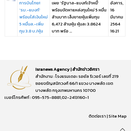
การบินไทย!
เผย ‘รัฐบาล-แบงก์เจ้าหนี้’
อังคาร,
‘รบ.-แบงก์’
พร้อมจัดหาแหล่งทุนใหม่ 5 หมื่น
16
พร้อมใส่เงินใหม่
ล้านบาท เล็งขายหุ้นเพิ่มทุน
มีนาคม
5 หมื่นล.-เพิ่ม
6,472 ล้านหุ้น หุ้นละ 3.8624
2564
ทุน 3.8 บ./หุ้น
บาท พร้อ ...
16:21
Isranews Agency | สำนักข่าวอิศรา
สำนักงาน : โรงแรมเดอะ รอยัล ริเวอร์ เลขที่ 219
ซอยจรัญสนิทวงศ์ 66/1 แขวง บางพลัด เขต
บางพลัด กรุงเทพมหานคร 10700
เบอร์โทรศัพท์ : 095-575-8881,02-2413160-1
ติดต่อเรา
|
Site Map