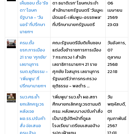
เห็นชอบ ตั้ง 'รัช
ดา ธนาดิเรก' โฆษกประจำ
06
ดา' โฆษก
สำนักนายกรัฐมนตรี 'วันมูหะ
เมษายน
รัฐบาล - 'วัน
มัดนอร์-เพิ่มพูน-อรรถพล'
2569
นอร์' ที่ปรึกษา
ที่ปรึกษานายกรัฐมนตรี
23:03
นายกฯ
ครม.ตั้ง
คณะรัฐมนตรีมีมติเห็นชอบ
วันอังคาร,
ขรก.การเมือง
แต่งตั้งข้าราชการการเมือง
07
21 ราย ‘ศุภชัย’
7 กระทรวง 1 สำนัก
ตุลาคม
เลขานุการ
เลขาธิการนายกฯ 21 ราย
2568
รมต.ยุติธรรม -
ศุภชัย ใจสมุทร เลขานุการ
22:18
‘เพิ่มพูน’ ที่
รัฐมนตรีว่าการกระทรวง
ปรึกษานายกฯ
ยุติธรรม - พลตำร ...
รมว.ศธ.ย้ำ
'เพิ่มพูน' รมว.ย้ำ ผอ.สถา
วัน
ยกเลิกครูเวร
ศึกษายกเลิกครูเวรตามมติ
พฤหัสบดี,
หลังเจอ
ครม. หลังพบบางปรับคำสั่ง
01
ผอ.รร.ปรับคำ
เป็น'ปฏิบัติหน้าที่ดูแล
กุมภาพันธ์
สั่ง จ่อเสนอ
โรงเรียน' เตรียมเสนอจ้าง
2567
ครม.จ้าง
รปภ.เฝ้าแทน
17:01