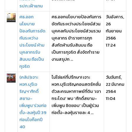
รปภ.เฝ้าแทน
ศธ.ออก
ศธ.ออกนโยบาย​ป้องกันการ
วันอังคาร,
นโยบาย
ขัดกันระหว่างประโยชน์ส่วน
26
ป้องกันการขัด
บุคคลกับประโยชน์ส่วนรวม​
กันยายน
กันระหว่าง
บุคลากร ข้าราชการทุก
2566
ประโยชน์ ห้าม
สังกัดห้ามรับสินบน ถือ
17:24
บุคลากรรับ
เป็นการทุจริต สั่งจัดทำราย
สินบน ถือเป็น
งานสรุปก ...
ทุจริต
(คลิป)เจาะ
ไม่ใช่แค่ที่ปรึกษา! เจาะ
วันจันทร์,
หจก.บุรีเจ
หจก.บุรีเจริญคอนสตรัคชั่น
22 มีนาคม
ริญฯ‘ศักดิ์
ตัวละครมหากาพย์ที่ดิน ‘เขา
2564
สยาม-
กระโดง’ พบ ‘ศักดิ์สยาม-
11:04
เพิ่มพูน’ร่วมก่อ
เพิ่มพูน ชิดชอบ’ เป็นผู้ร่วม
ตั้ง-ลงหุ้นปี 39
ก่อตั้ง-ลงหุ้นรายละ 4 ...
ก่อนไขก๊อกปี
40