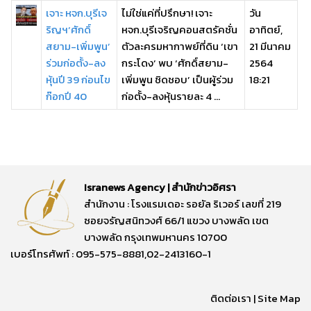
เจาะ หจก.บุรีเจ
ไม่ใช่แค่ที่ปรึกษา! เจาะ
วัน
ริญฯ‘ศักดิ์
หจก.บุรีเจริญคอนสตรัคชั่น
อาทิตย์,
สยาม-เพิ่มพูน’
ตัวละครมหากาพย์ที่ดิน ‘เขา
21 มีนาคม
ร่วมก่อตั้ง-ลง
กระโดง’ พบ ‘ศักดิ์สยาม-
2564
หุ้นปี 39 ก่อนไข
เพิ่มพูน ชิดชอบ’ เป็นผู้ร่วม
18:21
ก๊อกปี 40
ก่อตั้ง-ลงหุ้นรายละ 4 ...
Isranews Agency | สำนักข่าวอิศรา
สำนักงาน : โรงแรมเดอะ รอยัล ริเวอร์ เลขที่ 219
ซอยจรัญสนิทวงศ์ 66/1 แขวง บางพลัด เขต
บางพลัด กรุงเทพมหานคร 10700
เบอร์โทรศัพท์ : 095-575-8881,02-2413160-1
ติดต่อเรา
|
Site Map