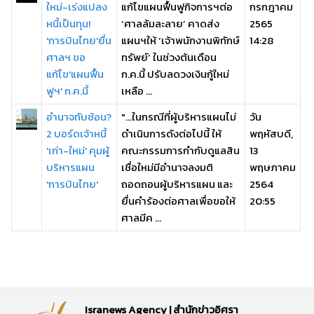
ใหม่-เร่งแปลง
แก้ไขแผนฟื้นฟูกิจการฯต่อ
กรกฎาคม
หนี้เป็นทุน!
‘ศาลล้มละลาย’ คาดส่ง
2565
'การบินไทย'ยื่น
แผนฯให้ ‘เจ้าพนักงานพิทักษ์
14:28
ศาลฯ ขอ
ทรัพย์’ ในช่วงต้นเดือน
แก้ไข'แผนฟื้น
ก.ค.นี้ ปรับลดวงเงินกู้ใหม่
ฟูฯ' ก.ค.นี้
เหลือ ...
อำนาจทับซ้อน?
"...ในกรณีที่ผู้บริหารแผนไม่
วัน
2 บอร์ดเจ้าหนี้
ดำเนินการดังต่อไปนี้ ให้
พฤหัสบดี,
'เก่า-ใหม่' คุมผู้
คณะกรรมการกำกับดูแลสิน
13
บริหารแผน
เชื่อใหม่มีอำนาจลงมติ
พฤษภาคม
'การบินไทย'
ถอดถอนผู้บริหารแผน และ
2564
ยื่นคำร้องต่อศาลเพื่อขอให้
20:55
ศาลมีค ...
Isranews Agency | สำนักข่าวอิศรา