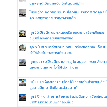
จำเลยคดีเบิกจ่ายเงินเช็คโดยไม่มีฎีกา
ไม่รับฎีกา! อดีตผอ.รร.บ้านโคกสุมุนราธิวาส ติดคุก 3 ป
4ด. คดีทุจริตอาหารกลางวันเด็ก
คุก 20 ปี! อดีต นอภ.หนองเรือ ขอนแก่น เรียกเงินแลก
อนุมัติโครงการชุมชนพอเพียง
คุก 6 ปี 18 ด.! อดีตนายกเทศมนตรีดงแดง ร้อยเอ็ด เบ
ค่าใช้จ่ายไปราชการเท็จ 3 งาน
คุกคนละ 50 ปี! อดีตนายกฯ อุทัย อยุธยา-พวก จ่ายค่า
ตอบแทนเลขาฯ ทั้งที่มิได้มาทำงาน
8 ปี ป.ป.ช.ฟ้องเอง 69 เรื่อง ใช้เวลาแต่ละสำนวนหลังชี้
มูลนานปีเศษ-ถึงที่สุดแล้ว 20 คดี
คุก 3 ปี 4 ด. จ่ายค่าเสียหาย 1 ล.! อดีตผจก.เชียงใหม่ไน
ซาฟารี ทุจริตบ้านพักท่องเที่ยว