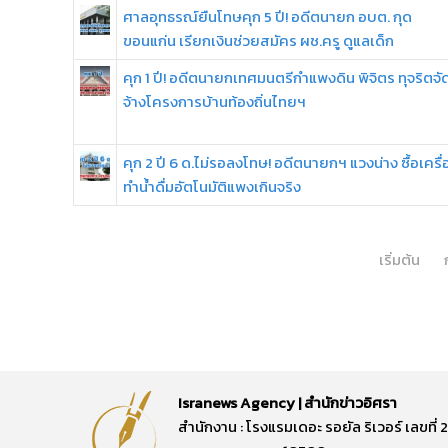
ศาลอุทธรณ์ยืนโทษคุก 5 ปี! อดีตนายก อบต. กุด
ขอนแก่น เรียกเงินช่วยสมัคร ผช.ครู ดูแลเด็ก
คุก 1 ปี! อดีตนายกเทศมนตรีกำแพงดิน พิจิตร ทุจริตจั
จ้างโครงการบ้านท้องถิ่นไทยฯ
คุก 2 ปี 6 ด.ไม่รอลงโทษ! อดีตนายกฯ แวงน่าง ซื้อเครื่
ทำน้ำดื่มอัตโนมัติแพงเกินจริง
เริ่มต้น
Isranews Agency | สำนักข่าวอิศรา
สำนักงาน : โรงแรมเดอะ รอยัล ริเวอร์ เลขท