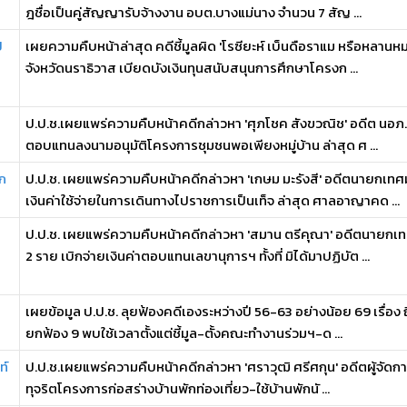
ฎชื่อเป็นคู่สัญญารับจ้างงาน อบต.บางแม่นาง จำนวน 7 สัญ ...
ี
เผยความคืบหน้าล่าสุด คดีชี้มูลผิด 'โรซียะห์ เบ็นดือราแม หรือหลานห
จังหวัดนราธิวาส เบียดบังเงินทุนสนับสนุนการศึกษาโครงก ...
ป.ป.ช.เผยแพร่ความคืบหน้าคดีกล่าวหา 'ศุภโชค สังขวณิช​' อดีต นอภ.
ตอบแทนลงนามอนุมัติโครงการชุมชนพอเพียงหมู่บ้าน ล่าสุด ศ ...
ิก
ป.ป.ช. เผยแพร่ความคืบหน้าคดีกล่าวหา 'เกษม มะรังสี' อดีตนายกเท
เงินค่าใช้จ่ายในการเดินทางไปราชการเป็นเท็จ ล่าสุด ศาลอาญาคด ...
ป.ป.ช. เผยแพร่ความคืบหน้าคดีกล่าวหา 'สมาน ตรีคุณา' อดีตนายกเ
2 ราย เบิกจ่ายเงินค่าตอบแทนเลขานุการฯ ทั้งที่ มิได้มาปฏิบัต ...
เผยข้อมูล ป.ป.ช. ลุยฟ้องคดีเองระหว่างปี 56-63 อย่างน้อย 69 เรื่อง ถึ
ยกฟ้อง 9 พบใช้เวลาตั้งแต่ชี้มูล-ตั้งคณะทำงานร่วมฯ-ด ...
ท์
ป.ป.ช.เผยแพร่ความคืบหน้าคดีกล่าวหา 'ศราวุฒิ ศรีศกุน' อดีตผู้จัดการ
ทุจริตโครงการก่อสร่างบ้านพักท่องเที่ยว-ใช้บ้านพักนั ...