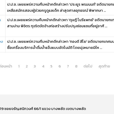
ป.ป.ช. เผยแพร่ความคืบหน้าคดีกล่าวหา 'ประยูร พรมนนท์' อดีตนายกอ
เหลือสมัครสอบผู้ช่วยครูดูแลเด็ก ล่าสุดศาลอุทธรณ์ พิพากษา ...
ด
ป.ป.ช.เผยแพร่ความคืบหน้าคดีกล่าวหา 'ดุษฎี โนรีแพทย์' อดีตนาย
สามง่าม พิจิตร ทุจริตจัดจ้างก่อสร้างปรับปรุงซ่อมแซมที่อยู่อาศั ...
อง
ป.ป.ช. เผยแพร่ความคืบหน้าคดีกล่าวหา 'ทองดี ลีโย' อดีตนายกเทศ
ซื้อเครื่องบริการน้ำดื่มน้ำแข็งแบบอัตโนมัติ โดยมุ่งหมายมิให ...
ก่อนหน้า
1
2
3
4
5
6
7
8
ต่อไป
สุดท้าย
ี่ 219 ซอยจรัญสนิทวงศ์ 66/1 แขวง บางพลัด เขตบางพลัด