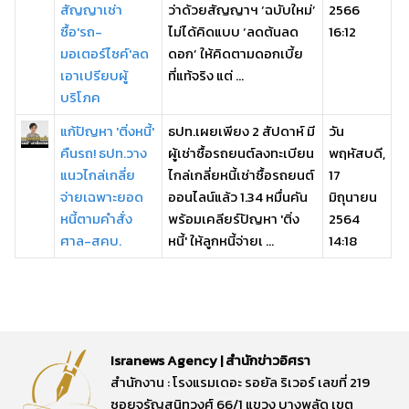
สัญญาเช่า
ว่าด้วยสัญญาฯ ‘ฉบับใหม่’
2566
ซื้อ'รถ-
ไม่ได้คิดแบบ ‘ลดต้นลด
16:12
มอเตอร์ไซค์'ลด
ดอก’ ให้คิดตามดอกเบี้ย
เอาเปรียบผู้
ที่แท้จริง แต่ ...
บริโภค
แก้ปัญหา 'ติ่งหนี้'
ธปท.เผยเพียง 2 สัปดาห์ มี
วัน
คืนรถ! ธปท.วาง
ผู้เช่าซื้อรถยนต์ลงทะเบียน
พฤหัสบดี,
แนวไกล่เกลี่ย
ไกล่เกลี่ยหนี้เช่าซื้อรถยนต์
17
จ่ายเฉพาะยอด
ออนไลน์แล้ว 1.34 หมื่นคัน
มิถุนายน
หนี้ตามคำสั่ง
พร้อมเคลียร์ปัญหา 'ติ่ง
2564
ศาล-สคบ.
หนี้' ให้ลูกหนี้จ่ายเ ...
14:18
Isranews Agency | สำนักข่าวอิศรา
สำนักงาน : โรงแรมเดอะ รอยัล ริเวอร์ เลขที่ 219
ซอยจรัญสนิทวงศ์ 66/1 แขวง บางพลัด เขต