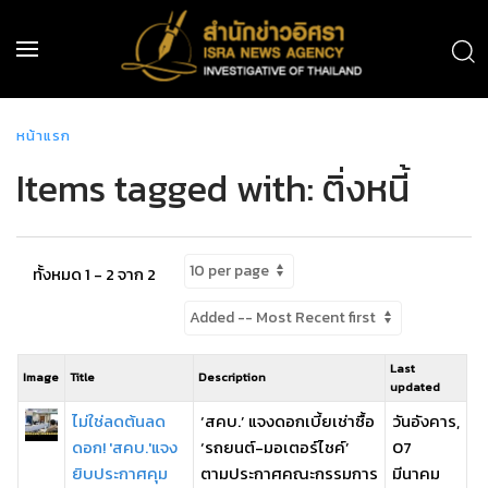
หน้าแรก
Items tagged with: ติ่งหนี้
ทั้งหมด 1 - 2 จาก 2
Last
Image
Title
Description
updated
ไม่ใช่ลดต้นลด
‘สคบ.’ แจงดอกเบี้ยเช่าซื้อ
วันอังคาร,
ดอก! 'สคบ.'แจง
‘รถยนต์-มอเตอร์ไชค์’
07
ยิบประกาศคุม
ตามประกาศคณะกรรมการ
มีนาคม