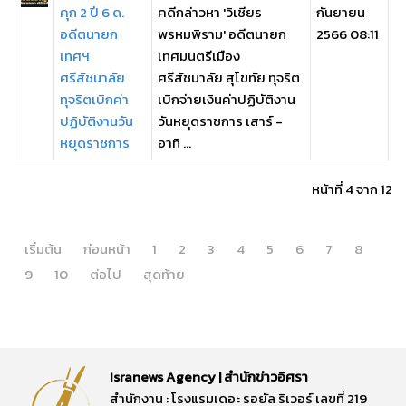
คุก 2 ปี 6 ด.
คดีกล่าวหา 'วิเชียร
กันยายน
อดีตนายก
พรหมพิราม' อดีตนายก
2566 08:11
เทศฯ
เทศมนตรีเมือง
ศรีสัชนาลัย
ศรีสัชนาลัย สุโขทัย ทุจริต
ทุจริตเบิกค่า
เบิกจ่ายเงินค่าปฏิบัติงาน
ปฏิบัติงานวัน
วันหยุดราชการ เสาร์ -
หยุดราชการ
อาทิ ...
หน้าที่ 4 จาก 12
เริ่มต้น
ก่อนหน้า
1
2
3
4
5
6
7
8
9
10
ต่อไป
สุดท้าย
Isranews Agency | สำนักข่าวอิศรา
สำนักงาน : โรงแรมเดอะ รอยัล ริเวอร์ เลขที่ 219