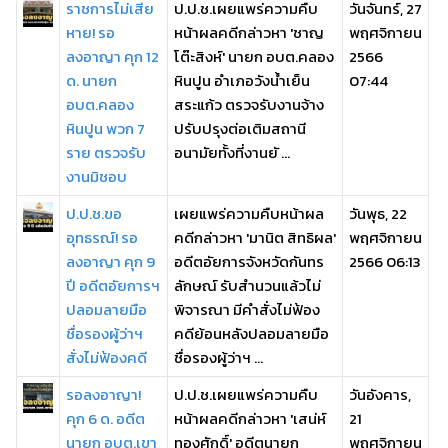
ราชการไม่เสีย
ป.ป.ช.เผยแพร่ความคืบ
วันจันทร์, 27
หาย! รอ
หน้าผลคดีกล่าวหา 'ชาญ
พฤศจิกายน
ลงอาญา คุก 12
โต๊ะสิงห์' นายก อบต.คลอง
2566
ด. นายก
หินปูน อำเภอวังน้ำเย็น
07:44
อบต.คลอง
สระแก้ว ตรวจรับงานจ้าง
หินปูน พวก 7
ปรับปรุงต่อเติมสถานี
ราย ตรวจรับ
อนามัยทั้งที่งานยั ...
งานมิชอบ
ป.ป.ช.ขอ
เผยแพร่ความคืบหน้าผล
วันพุธ, 22
อุทธรณ์! รอ
คดีกล่าวหา 'มานิต สิทธิผล'
พฤศจิกายน
ลงอาญา คุก 9
อดีตอัยการจังหวัดกันทร
2566 06:13
ปี อดีตอัยการฯ
ลักษณ์ รับสำนวนแล้วไม่
ปลอมลายมือ
พิจารณา มีคำสั่งไม่ฟ้อง
ชื่อรองผู้ว่าฯ
คดีย้อนหลังปลอมลายมือ
สั่งไม่ฟ้องคดี
ชื่อรองผู้ว่าฯ ...
รอลงอาญา!
ป.ป.ช.เผยแพร่ความคืบ
วันอังคาร,
คุก 6 ด. อดีต
หน้าผลคดีกล่าวหา 'เสน่ห์
21
นายก อบต.เขา
ทองศักดิ์' อดีตนายก
พฤศจิกายน