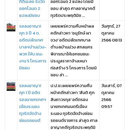
ที่ดินเลย รังวัด
ออกโฉนด 2 แปลง โดยมิ
ออกโฉนด 2
ชอบ ล่าสุด ศาลอาญาคดี
แปลงมิชอบ
ทุจริตประพฤติมิช ...
รอลงอาญา!
เผยแพร่ความคืบหน้าผล
วันศุกร์, 27
คุก 3 ปี 4 ด.
คดีกล่าวหา 'อนุรักษ์ ผา
ตุลาคม
อดีตปลัดเทศ
จวง' อดีตปลัดเทศบาล
2566 08:13
บาลฯบ้านม่วง-
ตำบลบ้านม่วง สกลนคร
พวก ให้บ.ชนะ
พิจารณาให้เอกชนชนะ
งาน 5 โครงการ
ประมูลราคาจ้างเหมา
มิชอบ
ก่อสร้าง 5 โครงการ โดยมิ
ชอบ ล่า ...
รอลงอาญา!
ป.ป.ช.เผยแพร่ความคืบ
วันเสาร์, 07
คุก 1 ปี อดีต
หน้าคดีกล่าวหา 'สันติ ศุภ
ตุลาคม
รองนายกเทศฯ
สินถาวรกุล' อดีตรอง
2566
เมืองระนอง
นายกเทศมนตรีเมือง
09:57
ทุจริตจัดจ้าง
ระนอง ทุจริตจัดจ้างซ่อม
ซ่อมรถยนต์
รถยนต์ราชการ ล่าสุด ศาล
อาญาคดีทุจริตประพฤติมิ