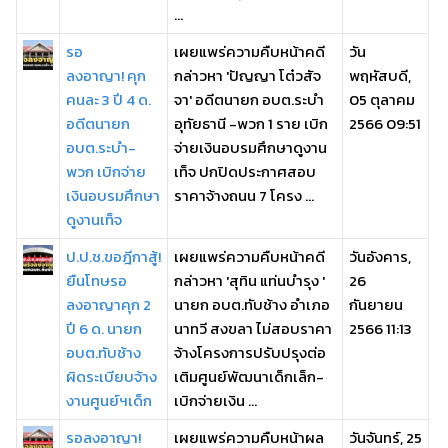
...
รอ
เผยแพร่ความคืบหน้าคดี
วัน
ลงอาญา! คุก
กล่าวหา 'ปัญญา โต๋วสัจ
พฤหัสบดี,
คนละ 3 ปี 4 ด.
จา' อดีตนายก อบต.ระบำ
05 ตุลาคม
อดีตนายก
อุทัยธานี -พวก 1 ราย เบิก
2566 09:51
อบต.ระบำ-
จ่ายเงินอบรมศึกษาดูงาน
พวก เบิกจ่าย
เท็จ ปกปิดประกาศสอบ
เงินอบรมศึกษา
ราคาจ้างถนน 7 โครง ...
ดูงานเท็จ
ป.ป.ช.ขอฎีกาสู้!
เผยแพร่ความคืบหน้าคดี
วันอังคาร,
ยืนโทษรอ
กล่าวหา 'สุทิน แท่นบำรุง '
26
ลงอาญาคุก 2
นายก อบต.ทับช้าง อำเภอ
กันยายน
ปี 6 ด. นายก
นาทวี สงขลา ไม่สอบราคา
2566 11:13
อบต.ทับช้าง
จ้างโครงการปรับปรุงต่อ
ผิดระเบียบจ้าง
เติมศูนย์พัฒนาเด็กเล็ก-
งานศูนย์ฯเด็ก
เบิกจ่ายเงิน ...
รอลงอาญา!
เผยแพร่ความคืบหน้าผล
วันจันทร์, 25