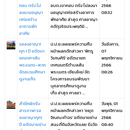
กอบ ตรัง ไม่
อบต.เขากอบ ตรัง ไม่ลงนา
2566
ลงนามอนุญา
มอนุญาตก่อสร้างอาคาร
08:32
ตก่อสร้าง
พักอาศัย ล่าสุด ศาลอาญา
อาคารพัก
คดีทุจริตประพฤติมิ ...
อาศัย
รอลงอาญา!
ป.ป.ช.เผยแพร่ความคืบ
วันอังคาร,
คุก 1 ปี อดีตนา
หน้าผลคดีกล่าวหา 'พิทรู
07
ยกเทศฯสัน
วิเศษศิริ' อดีตนายก
พฤศจิกายน
พระเนตร-พวก
เทศมนตรีตำบลสัน
2566
จัดอบรมศึกษา
พระเนตร เชียงใหม่ จัด
08:26
ดูงานเท็จ
โครงการอบรมพัฒนา
บุคลากรศึกษาดูงาน
เท็จ ล่าสุด ศาลอา ...
สำนึกผิดรับ
ป.ป.ช.เผยแพร่ความคืบ
วันพุธ, 01
สารภาพ! รอ
หน้าผลคดีกล่าวหา 'ชยุต
พฤศจิกายน
ลงอาญาคุก1
จิณณะกำจร' อดีตนายช่าง
2566
ปี อดีตนายช่าง
สนง.ที่ดินจังหวัดเลย รังวัด
08:40