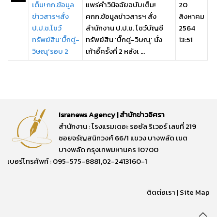
เต็ม! กก.ข้อมูล
แพร่คำวินิจฉัยฉบับเต็ม!
20
ข่าวสารฯสั่ง
คกก.ข้อมูลข่าวสารฯ สั่ง
สิงหาคม
ป.ป.ช.โชว์
สำนักงาน ป.ป.ช. โชว์บัญชี
2564
ทรัพย์สิน‘บิ๊กตู่-
ทรัพย์สิน ‘บิ๊กตู่-วิษณุ’ นั่ง
13:51
วิษณุ’รอบ 2
เก้าอี้ครั้งที่ 2 หลังเ ...
Isranews Agency | สำนักข่าวอิศรา
สำนักงาน : โรงแรมเดอะ รอยัล ริเวอร์ เลขที่ 219
ซอยจรัญสนิทวงศ์ 66/1 แขวง บางพลัด เขต
บางพลัด กรุงเทพมหานคร 10700
เบอร์โทรศัพท์ : 095-575-8881,02-2413160-1
ติดต่อเรา
|
Site Map