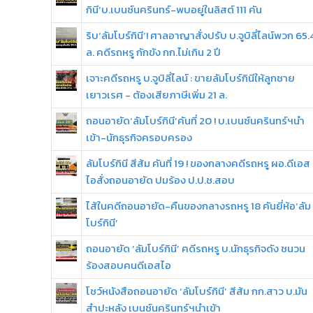
กินี’บ.เบนซ์นครินทร์-พบอยู่ในลิสต์ 111 คัน
ริบ‘ลัมโบร์กินี’! ศาลอาญาสั่งปรับ บ.จูบิลี่ไลน์พวก 65.
ล. คดีรถหรู กักขัง กก.ไม่เกิน 2 ปี
เจาะคดีรถหรู บ.จูบิลี่ไลน์ : ขายลัมโบร์กินีให้ลูกชาย
เยาวเรศ - ต้องเสียภาษีเพิ่ม 21 ล.
ถอนอายัด‘ลัมโบร์กินี’คันที่ 20 ! บ.เบนซ์นครินทร์ฯนำ
เข้า-นักธุรกิจครอบครอง
ลัมโบร์กินี สีส้ม คันที่ 19 ! ของกลางคดีรถหรู ผอ.ดีเอส
ไอสั่งถอนอายัด ปมร้อง ป.ป.ช.สอบ
ไส้ในคดีถอนอายัด-คืนของกลางรถหรู 18 คันยี่ห้อ‘ลัม
โบร์กินี’
ถอนอายัด ‘ลัมโบร์กินี’ คดีรถหรู บ.นักธุรกิจดัง ชนวน
ร้องสอบคนดีเอสไอ
โชว์หนังสือถอนอายัด ‘ลัมโบร์กินี’ สีส้ม กก.สาว บ.มัน
สำปะหลัง เบนซ์นครินทร์ฯนำเข้า