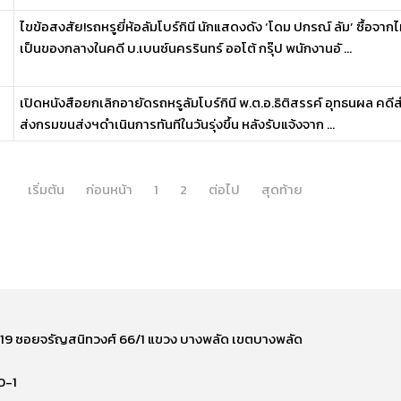
ไขข้อสงสัย!รถหรูยี่ห้อลัมโบร์กินี นักแสดงดัง ‘โดม ปกรณ์ ลัม’ ซื้อจ
เป็นของกลางในคดี บ.เบนซ์นครรินทร์ ออโต้ กรุ๊ป พนักงานอั ...
เปิดหนังสือยกเลิกอายัดรถหรูลัมโบร์กินี พ.ต.อ.ธิติสรรค์ อุทธนผล คด
ส่งกรมขนส่งฯดำเนินการทันทีในวันรุ่งขึ้น หลังรับแจ้งจาก ...
เริ่มต้น
ก่อนหน้า
1
2
ต่อไป
สุดท้าย
ี่ 219 ซอยจรัญสนิทวงศ์ 66/1 แขวง บางพลัด เขตบางพลัด
0-1