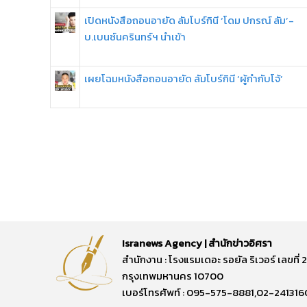
เปิดหนังสือถอนอายัด ลัมโบร์กินี ‘โดม ปกรณ์ ลัม’-
บ.เบนซ์นครินทร์ฯ นำเข้า
เผยโฉมหนังสือถอนอายัด ลัมโบร์กินี ‘ผู้กำกับโจ้’
Isranews Agency | สำนักข่าวอิศรา
สำนักงาน : โรงแรมเดอะ รอยัล ริเวอร์ เลขท
กรุงเทพมหานคร 10700
เบอร์โทรศัพท์ : 095-575-8881,02-241316