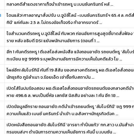
กลางคดีสำแดงราคาเท็จนำเข้ารถหรู บ.เบนซ์นครินทร์ หลั ...
4
โดนแล้ว! ศาลอาญาสั่งปรับ บ.จูบิลี่ไลน์ -เบนซ์นครรินทร์ฯ 65.4 ล. คดี
กินี’ แค่คันละ 2.5 ล. ไม่ตรงข้อเท็จจริง ทำอากรขาดรั ...
ไขสำนวนคดีรถหรู บ.จูบิลี่ไลน์ กับพวก ก่อนอัยการสูงสุดชี้ขาดสั่งฟ้อง ‘เส
ราย หลัง อธิบดี DSI แย้งพนักงานอัยการ (ตอนที่ 1 ...
อีก 1 คันคดีรถหรู ! ดีเอสไอส่งหนังสือ แจ้งถอนอายัด รถยนต์หรู ‘ลัมโบร
ทะเบียน ชฐ 9999 ระบุพนักงานอัยการมีความเห็นในคดีแล้ว ไม ...
โผล่อีก! ลัมโบร์กินี คันที่ 19 สีส้ม ของกลางคดีรถหรู ผอ.ดีเอสไอสั่งถ
นักธุรกิจ ภูมิลำเนา จ.ร้อยเอ็ด เช่าซื้อกับสถาบัน ...
เปิดไส้ในปมร้องสอบ ผอ.ดีเอสไอสั่งถอนอายัดรถยนต์ของกลางคดีนำเข
หาย 496.6 ล. พบเป็นยี่ห้อ เลกซัส นิสสัน อย่างละ 1 คัน อีก 18 ...
เปิดข้อมูลอีกราย ถอนอายัด คดีนำเข้ารถยนต์หรู ‘ลัมโบร์กินี’ ชฎ 999
ความเห็นแล้ว เบนซ์ นครินทร์ นำเข้า บ.อสังหาฯนักธุรกิจดังค ...
เปิดหนังสือถอนอายัด ลัมโบร์กินี ‘อารยา กำปั่นแก้ว’ กก.สาว บ.มันสำปะ
กรมขนส่งฯ ดำเนินการตามความเห็นอัยการ คันนี้ บ.เบนซ์น ...