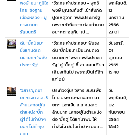
พงษ์’ ซบ ‘ภูมิใจ
‘วีระกร คำประกอบ - พุทธิ
พฤหัสบดี,
ไทย’ ชิงฐาน
พงษ์ ปุณณกันต์’ เข้าสังกัด
12
เมืองหลวง - ปู
ปูดเหตุจาก ‘พลังประชารัฐ’
มกราคม
ทางนายก
เพราะเข้าถึงยาก ก่อนทำนาย
2566
รัฐมนตรี
อนาคต ‘อนุทิน’ เป ...
23:01
ดัน ‘บิ๊กป้อม’
‘วีระกร คำประกอบ’ ฟันธง
วันเสาร์,
นั่งแคนดิเด
ดัน ‘บิ๊กป้อม’ เป็นแคนดิเด
01
ตนายกฯ ‘พลัง
ตนายกฯ ‘พรรคพลังประชา
ตุลาคม
ประชารัฐ’
รัฐ’ คู่ ‘บิ๊กตู่’ ชี้เสนอคนเดียว
2565
เสี่ยงเกินไป เพราะเป็นได้อีก
15:48
แค่ 2 ปี
'วิสาร'ปูดนา
ประท้วงวุ่น! 'วิสาร' ส.ส.เพื่อ
วัน
ยกฯแจก ส.ส. 5
ไทย ประกาศกลางสภา นา
พฤหัสบดี,
ล้านแลกอยู่ใน
ยกฯ แจกเงิน ส.ส.คนละ 5
02
ตำแหน่ง 'บิ๊ก
ล้านบาท แลกอยู่ในตำแหน่ง
กันยายน
ตู่'โต้ไม่ทำบ้าๆ
ต่อ 'บิ๊กตู่' โต้แค่มาพบ ให้
2564
บอๆ ไม่ทำถุง
กำลังใจ ยันไม่ทำบ้าๆ บอๆ ...
18:42
ขนม