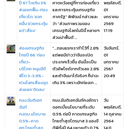
ปี 67 โตเกิน 3%
คาดหวังอยู่ที่การท่องเที่ยว
พฤหัสบดี,
ส่งออกฟื้น-ท่อง
และการกระตุ้นเศรษฐกิจ
01
เที่ยวโต ‘แจก
ภาครัฐ” พิพัฒน์ กล่าวและ
มกราคม
หมื่น’ช่วยกระตุ้น
ว่า “ส่วนภาพรวมของ
2569
แต่‘เสี่ยง’
เศรษฐกิจโลกในปีนี้ หลายๆ
17:19
ส่วนน่าฟื้นตั ...
ส่องเศรษฐกิจ
“…ตอนแรกเราทำไว้ที่ 2.8%
วันจันทร์,
ไทยปี 66 ‘ท่อง
แต่พอมีข่าวว่าจีนจะเปิด
01
เที่ยว-
ประเทศเร็วขึ้น อันนี้จะเป็น
มกราคม
บริโภค’หนุนจีดี
ตัวอัพไซด์จากตัวเลข 2.8%
2567
พีโต 3-3.8%-
และถ้าจีนมาได้จริงๆ ก็น่าจะ
20:49
ห่วงโลกเสี่ยงฉุด
เกิน 3% เพราะนักท่องเท ...
ส่งออก‘ติดลบ’
กนง.มีมติเอก
กนง.มีมติเอกฉันท์คงอัตรา
วัน
ฉันท์
ดอกเบี้ยนโยบายที่ระดับ
พฤหัสบดี,
คงดบ.นโยบาย
0.5% ต่อปี คาดเศรษฐกิจ
14 ตุลาคม
0.5%-คาด
ไทยต่ำสุดไตรมาส 3 มองจี
2564
ศก.ไทยต่ำสุด
ดีพีทั้งปี 64 ขยายตัว 0.7%
14:11