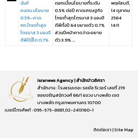
ฉันท์
ดอกเบี้ยนโยบายที่ระดับ
พฤหัสบดี,
คงดบ.นโยบาย
0.5% ต่อปี คาดเศรษฐกิจ
14 ตุลาคม
0.5%-คาด
ไทยต่ำสุดไตรมาส 3 มองจี
2564
ศก.ไทยต่ำสุด
ดีพีทั้งปี 64 ขยายตัว 0.7%
14:11
ไตรมาส 3 มองจี
ส่วนปีหน้าคาดว่าจะขยาย
ดีพีปีนี้โต 0.7%
ตัว 3.9% ...
Isranews Agency | สำนักข่าวอิศรา
สำนักงาน : โรงแรมเดอะ รอยัล ริเวอร์ เลขที่ 219
ซอยจรัญสนิทวงศ์ 66/1 แขวง บางพลัด เขต
บางพลัด กรุงเทพมหานคร 10700
เบอร์โทรศัพท์ : 095-575-8881,02-2413160-1
ติดต่อเรา
|
Site Map