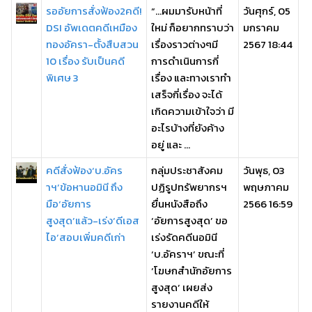
รออัยการสั่งฟ้อง2คดี!
“…ผมมารับหน้าที่
วันศุกร์, 05
DSI อัพเดตคดีเหมือง
ใหม่ ก็อยากทราบว่า
มกราคม
ทองอัครา-ตั้งสืบสวน
เรื่องราวต่างๆมี
2567 18:44
10 เรื่อง รับเป็นคดี
การดำเนินการกี่
พิเศษ 3
เรื่อง และทางเราทำ
เสร็จกี่เรื่อง จะได้
เกิดความเข้าใจว่า มี
อะไรบ้างที่ยังค้าง
อยู่ และ ...
คดีสั่งฟ้อง‘บ.อัคร
กลุ่มประชาสังคม
วันพุธ, 03
าฯ’ข้อหานอมินี ถึง
ปฏิรูปทรัพยากรฯ
พฤษภาคม
มือ‘อัยการ
ยื่นหนังสือถึง
2566 16:59
สูงสุด’แล้ว-เร่ง‘ดีเอส
‘อัยการสูงสุด’ ขอ
ไอ’สอบเพิ่มคดีเก่า
เร่งรัดคดีนอมินี
‘บ.อัคราฯ’ ขณะที่
‘โฆษกสำนักอัยการ
สูงสุด’ เผยส่ง
รายงานคดีให้