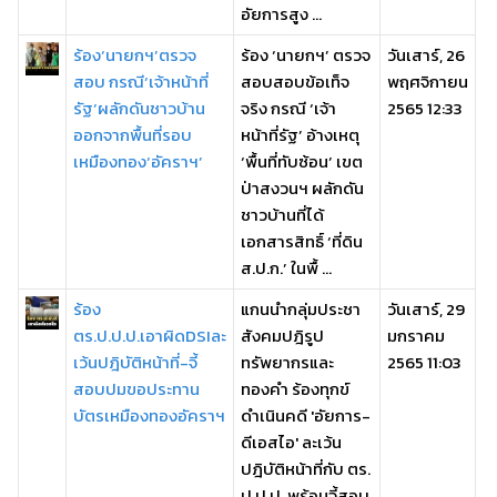
อัยการสูง ...
ร้อง‘นายกฯ’ตรวจ
ร้อง ‘นายกฯ’ ตรวจ
วันเสาร์, 26
สอบ กรณี‘เจ้าหน้าที่
สอบสอบข้อเท็จ
พฤศจิกายน
รัฐ’ผลักดันชาวบ้าน
จริง กรณี ‘เจ้า
2565 12:33
ออกจากพื้นที่รอบ
หน้าที่รัฐ’ อ้างเหตุ
เหมืองทอง‘อัคราฯ’
‘พื้นที่ทับซ้อน’ เขต
ป่าสงวนฯ ผลักดัน
ชาวบ้านที่ได้
เอกสารสิทธิ์ ‘ที่ดิน
ส.ป.ก.’ ในพื้ ...
ร้อง
แกนนำกลุ่มประชา
วันเสาร์, 29
ตร.ป.ป.ป.เอาผิดDSIละ
สังคมปฎิรูป
มกราคม
เว้นปฎิบัติหน้าที่-จี้
ทรัพยากรและ
2565 11:03
สอบปมขอประทาน
ทองคำ ร้องทุกข์
บัตรเหมืองทองอัคราฯ
ดำเนินคดี 'อัยการ-
ดีเอสไอ' ละเว้น
ปฎิบัติหน้าที่กับ ตร.
ป.ป.ป. พร้อมจี้สอบ