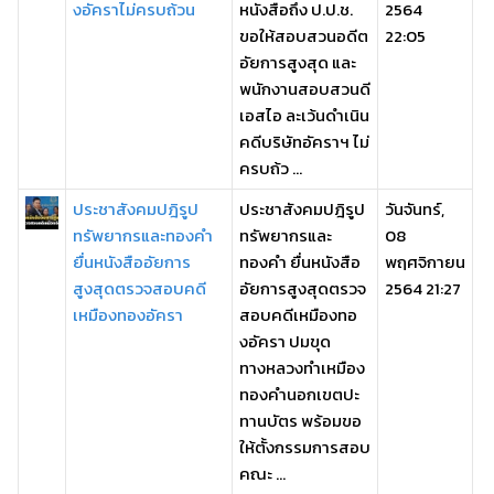
งอัคราไม่ครบถ้วน
หนังสือถึง ป.ป.ช.
2564
ขอให้สอบสวนอดีต
22:05
อัยการสูงสุด และ
พนักงานสอบสวนดี
เอสไอ ละเว้นดำเนิน
คดีบริษัทอัคราฯ ไม่
ครบถ้ว ...
ประชาสังคมปฎิรูป
ประชาสังคมปฎิรูป
วันจันทร์,
ทรัพยากรและทองคำ
ทรัพยากรและ
08
ยื่นหนังสืออัยการ
ทองคำ ยื่นหนังสือ
พฤศจิกายน
สูงสุดตรวจสอบคดี
อัยการสูงสุดตรวจ
2564 21:27
เหมืองทองอัครา
สอบคดีเหมืองทอ
งอัครา ปมขุด
ทางหลวงทำเหมือง
ทองคำนอกเขตปะ
ทานบัตร พร้อมขอ
ให้ตั้งกรรมการสอบ
คณะ ...