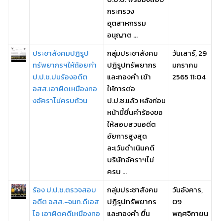
กระทรวง
อุตสาหกรรม
อนุญาต ...
ประชาสังคมปฎิรูป
กลุ่มประชาสังคม
วันเสาร์, 29
ทรัพยากรฯให้ถ้อยคำ
ปฏิรูปทรัพยากร
มกราคม
ป.ป.ช.ปมร้องอดีต
และทองคำ เข้า
2565 11:04
อสส.เอาผิดเหมืองทอ
ให้การต่อ
งอัคราไม่ครบถ้วน
ป.ป.ช.แล้ว หลังก่อน
หน้านี้ยื่นคำร้องขอ
ให้สอบสวนอดีต
อัยการสูงสุด
ละเว้นดำเนินคดี
บริษัทอัคราฯไม่
ครบ ...
ร้อง ป.ป.ช.ตรวจสอบ
กลุ่มประชาสังคม
วันอังคาร,
อดีต อสส.-จนท.ดีเอส
ปฏิรูปทรัพยากร
09
ไอ เอาผิดคดีเหมืองทอ
และทองคำ ยื่น
พฤศจิกายน