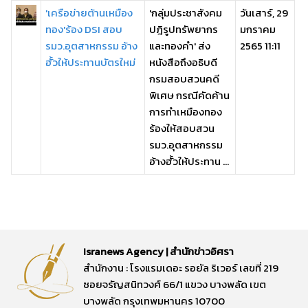
'เครือข่ายต้านเหมือง
'กลุ่มประชาสังคม
วันเสาร์, 29
ทอง'ร้อง DSI สอบ
ปฎิรูปทรัพยากร
มกราคม
รมว.อุตสาหกรรม อ้าง
และทองคำ' ส่ง
2565 11:11
ฮั้วให้ประทานบัตรใหม่
หนังสือถึงอธิบดี
กรมสอบสวนคดี
พิเศษ กรณีคัดค้าน
การทำเหมืองทอง
ร้องให้สอบสวน
รมว.อุตสาหกรรม
อ้างฮั้วให้ประทาน ...
Isranews Agency | สำนักข่าวอิศรา
สำนักงาน : โรงแรมเดอะ รอยัล ริเวอร์ เลขที่ 219
ซอยจรัญสนิทวงศ์ 66/1 แขวง บางพลัด เขต
บางพลัด กรุงเทพมหานคร 10700