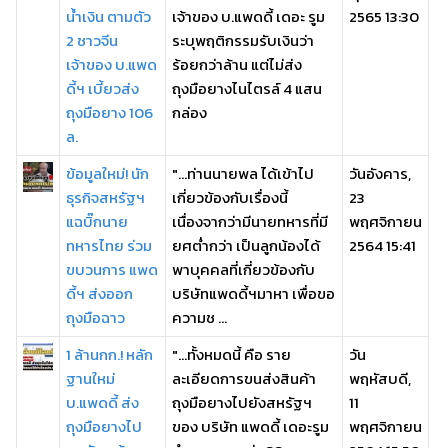
น้ำเงิน ตามตัว
เจ้าของ บ.แพดดี้ เดอะ รูม
2565 13:30
2 ชาวจีน
ระบุพฤติกรรมรับเงินว่า
เจ้าของ บ.แพด
ร้อยกว่าล้าน แต่ไม่ส่ง
ดี้ฯ เบี้ยวส่ง
ถุงมือยางไนไตรล์ 4 แสน
ถุงมือยาง 106
กล่อง
ล.
ข้อมูลใหม่! นัก
"...ท่านนายพล ได้เข้าไป
วันอังคาร,
ธุรกิจสหรัฐฯ
เกี่ยวข้องกับเรื่องนี้
23
แฉบิ๊กนาย
เนื่องจากว่ามีนายทหารที่มี
พฤศจิกายน
ทหารไทย ร่วม
ยศต่ำกว่า เป็นลูกน้องได้
2564 15:41
ขบวนการ แพด
พาบุคคลที่เกี่ยวข้องกับ
ดี้ฯ ส่งออก
บริษัทแพดดี้ฯมาหา เพื่อขอ
ถุงมือฉาว
ความช ...
1 ล้านกก.! หลัก
"...ทั้งหมดนี้ คือ ราย
วัน
ฐานใหม่
ละเอียดการขนส่งสินค้า
พฤหัสบดี,
บ.แพดดี้ ส่ง
ถุงมือยางไปยังสหรัฐฯ
11
ถุงมือยางไป
ของ บริษัท แพดดี้ เดอะรูม
พฤศจิกายน