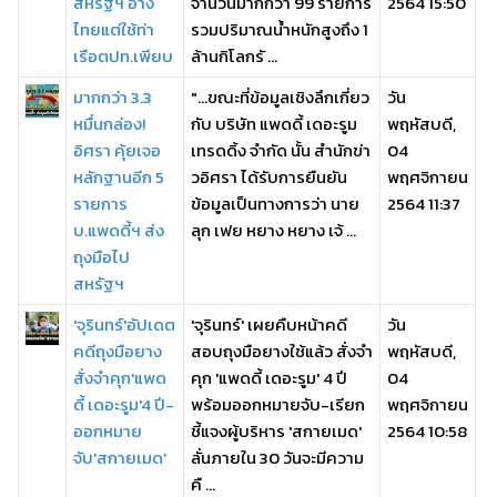
สหรัฐฯ อ้าง
จำนวนมากกว่า 99 รายการ
2564 15:50
ไทยแต่ใช้ท่า
รวมปริมาณน้ำหนักสูงถึง 1
เรือตปท.เพียบ
ล้านกิโลกรั ...
มากกว่า 3.3
"...ขณะที่ข้อมูลเชิงลึกเกี่ยว
วัน
หมื่นกล่อง!
กับ บริษัท แพดดี้ เดอะรูม
พฤหัสบดี,
อิศรา คุ้ยเจอ
เทรดดิ้ง จำกัด นั้น สำนักข่า
04
หลักฐานอีก 5
วอิศรา ได้รับการยืนยัน
พฤศจิกายน
รายการ
ข้อมูลเป็นทางการว่า นาย
2564 11:37
บ.แพดดี้ฯ ส่ง
ลุก เฟย หยาง หยาง เจ้ ...
ถุงมือไป
สหรัฐฯ
'จุรินทร์'อัปเดต
'จุรินทร์' เผยคืบหน้าคดี
วัน
คดีถุงมือยาง
สอบถุงมือยางใช้แล้ว สั่งจำ
พฤหัสบดี,
สั่งจำคุก'แพด
คุก 'แพดดี้ เดอะรูม' 4 ปี
04
ดี้ เดอะรูม'4 ปี-
พร้อมออกหมายจับ-เรียก
พฤศจิกายน
ออกหมาย
ชี้แจงผู้บริหาร 'สกายเมด'
2564 10:58
จับ'สกายเมด'
ลั่นภายใน 30 วันจะมีความ
คื ...