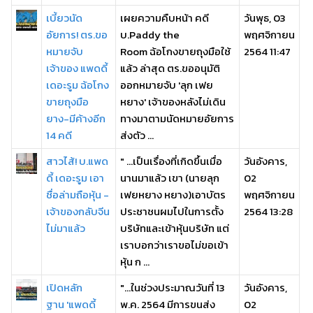
เบี้ยวนัด
เผยความคืบหน้า คดี
วันพุธ, 03
อัยการ! ตร.ขอ
บ.Paddy the
พฤศจิกายน
หมายจับ
Room ฉ้อโกงขายถุงมือใช้
2564 11:47
เจ้าของ แพดดี้
แล้ว ล่าสุด ตร.ขออนุมัติ
เดอะรูม ฉ้อโกง
ออกหมายจับ 'ลุก เฟย
ขายถุงมือ
หยาง' เจ้าของหลังไม่เดิน
ยาง-มีค้างอีก
ทางมาตามนัดหมายอัยการ
14 คดี
ส่งตัว ...
สาวไส้! บ.แพด
" ...เป็นเรื่องที่เกิดขึ้นเมื่อ
วันอังคาร,
ดี้ เดอะรูม เอา
นานมาแล้ว เขา (นายลุก
02
ชื่อล่ามถือหุ้น -
เฟยหยาง หยาง)เอาบัตร
พฤศจิกายน
เจ้าของกลับจีน
ประชาชนผมไปในการตั้ง
2564 13:28
ไม่มาแล้ว
บริษัทและเข้าหุ้นบริษัท แต่
เราบอกว่าเราขอไม่ขอเข้า
หุ้น ก ...
เปิดหลัก
"...ในช่วงประมาณวันที่ 13
วันอังคาร,
ฐาน 'แพดดี้
พ.ค. 2564 มีการขนส่ง
02