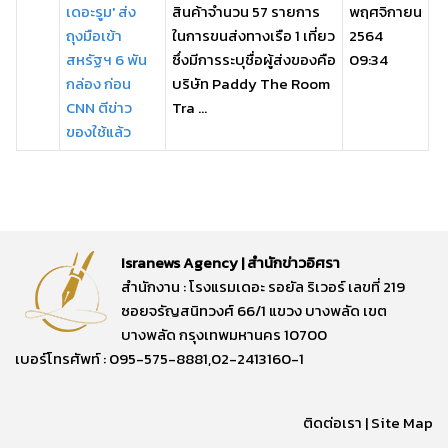
เดอะรูม' ส่ง
สินค้าจำนวน 57 รายการ
พฤศจิกายน
ถุงมือเข้า
ในการขนส่งทางเรือ 1 เที่ยว
2564
สหรัฐฯ 6 พัน
ซึ่งมีการระบุชื่อผู้ส่งของคือ
09:34
กล่อง ก่อน
บริษัท Paddy The Room
CNN ตีข่าว
Tra ...
ของใช้แล้ว
Isranews Agency | สำนักข่าวอิศรา
สำนักงาน : โรงแรมเดอะ รอยัล ริเวอร์ เลขที่ 219
ซอยจรัญสนิทวงศ์ 66/1 แขวง บางพลัด เขต
บางพลัด กรุงเทพมหานคร 10700
เบอร์โทรศัพท์ : 095-575-8881,02-2413160-1
ติดต่อเรา
|
Site Map