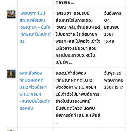
คล้ายเอ ...
‘เศรษฐา’ รับมี
‘เศรษฐา’ ยอมรับมี
วันอังคาร,
สัญญาใจเชิญ
สัญญาใจในการเชิญ
04
‘วิษณุ’ มา - มั่นใจ
‘วิษณุ’ กลับทำเนียบฯ แต่
มิถุนายน
‘ทักษิณ’ ไม่หนีคดี
ไม่บอกว่าอะไร ชี้สมาชิก
2567
112
พรรค-สส.ไม่พอใจ เข้าใจ
15:49
แต่เวลาจะเยียวยา ส่วน
กรณีประชาชนจะหนีไป
เชียร์พ ...
อสส.สั่งฟ้อง
อสส.มีคำสั่งฟ้อง
วันพุธ, 29
ทักษิณผิดคดี
'ทักษิณ' ผิดคดี ม.112
พฤษภาคม
ม.112 พ่วงข้อหา
พ่วงข้อหา พ.ร.บ.คอมฯ
2567 15:17
พ.ร.บ.คอมฯ
แม้เจ้าตัวไม่มาพบอัยการ
-ทนายยันโดนตัด
อ้างใบรับรองแพทย์
ต่อคลิป
ยืนยันติดโควิด นัดพบ
อัยการอีกที 18 มิ.ย. เพื่อยื
...