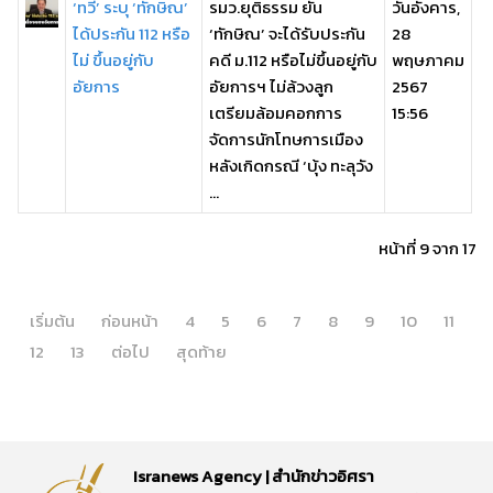
‘ทวี’ ระบุ ‘ทักษิณ’
รมว.ยุติธรรม ยัน
วันอังคาร,
ได้ประกัน 112 หรือ
‘ทักษิณ’ จะได้รับประกัน
28
ไม่ ขึ้นอยู่กับ
คดี ม.112 หรือไม่ขึ้นอยู่กับ
พฤษภาคม
อัยการ
อัยการฯ ไม่ล้วงลูก
2567
เตรียมล้อมคอกการ
15:56
จัดการนักโทษการเมือง
หลังเกิดกรณี ‘บุ้ง ทะลุวัง
...
หน้าที่ 9 จาก 17
เริ่มต้น
ก่อนหน้า
4
5
6
7
8
9
10
11
12
13
ต่อไป
สุดท้าย
Isranews Agency | สำนักข่าวอิศรา