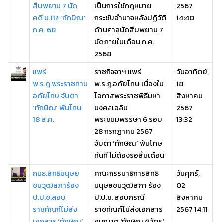
สืบพยาน 7 นัด
เป็นการใช้กฎหมาย
2567
คดี ม.112 ‘ทักษิณ’
กระชับอำนาจหลังปฏิวัติ
14:40
ก.ค. 68
ด้านศาลนัดสืบพยาน 7
นัดภายในเดือน ก.ค.
2568
แพร่
ราชกิจจาฯ แพร่
วันอาทิตย์,
พ.ร.ฎ.พระราชทาน
พ.ร.ฎ.อภัยโทษ เนื่องใน
18
อภัยโทษ จับตา
โอกาสพระราชพิธีมหา
สิงหาคม
‘ทักษิณ’ พ้นโทษ
มงคลเฉลิม
2567
18 ส.ค.
พระชนมพรรษา 6 รอบ
13:32
28 กรกฎาคม 2567
จับตา ‘ทักษิณ’ พ้นโทษ
ทันที ไม่ต้องรอสิ้นเดือน
กมธ.สิทธิมนุษย
คณะกรรมาธิการสิทธิ
วันศุกร์,
ชนวุฒิสภาร้อง
มนุษยชนวุฒิสภา ร้อง
02
ป.ป.ช.สอบ
ป.ป.ช. สอบกรณี
สิงหาคม
ราชทัณฑ์ไม่ส่ง
ราชทัณฑ์ไม่ส่งเอกสาร
2567 14:11
เอกสาร ‘ทักษิณ’
อนุญาต 'ทักษิณ ชิวัตร'