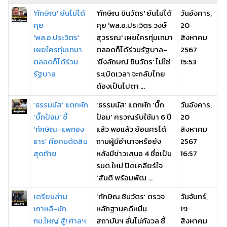
'ทักษิณ' ยันไม่ได้
'ทักษิณ ชินวัตร' ยันไม่ได้
วันอังคาร,
คุย
คุย 'พล.อ.ประวิตร วงษ์
20
'พล.อ.ประวิตร'
สุวรรณ' เผยใครทุ่มเทมา
สิงหาคม
เผยใครทุ่มเทมา
ตลอดก็ได้ร่วมรัฐบาล-
2567
ตลอดก็ได้ร่วม
'ยิ่งลักษณ์ ชินวัตร' ไม่ใช่
15:53
รัฐบาล
ระเบิดเวลา จะกลับไทย
ต้องเป็นไปตา ...
‘ธรรมนัส’ แตกหัก
‘ธรรมนัส’ แตกหัก ‘บิ๊ก
วันอังคาร,
‘บิ๊กป้อม’ ชี้
ป้อม’ ครวญรับใช้มา 6 ปี
20
‘ทักษิณ-แพทอง
แล้ว พอแล้ว ย้อนศรได้
สิงหาคม
ธาร’ คือคนตัดสิน
ถามผู้มีอำนาจหรือยัง
2567
สุดท้าย
หลังมีข่าวเสนอ 4 ชื่อเป็น
16:57
รมต.ใหม่ ปัดเคลียร์ใจ
‘สันติ พร้อมพัฒ ...
เตรียมล่าม
‘ทักษิณ ชินวัตร’ ตรวจ
วันจันทร์,
เกาหลี-นัก
หลักฐานคดีหมิ่น
19
กม.ใหญ่ สู้! ศาลฯ
สถาบันฯ ลั่นไม่กังวล ชี้
สิงหาคม