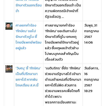
รักษาตัวนอกเรือน
รักษาตัวนอกเรือนจำ เป็น
จำ
ความผิดกรณีเจ้าหน้าที่
รัฐจงใจปฏ ...
ศาลยกคำร้อง
ศาลอาญายกคำร้อง
วันพุธ, 31
'ทักษิณ' ขอไป
'ทักษิณ' ขอเดินทางไป
กรกฎาคม
รักษาตัวดูไบ ชี้
รักษาตัวที่ดูไบ ยกเหตุ
2567
ไทยมีแพทย์พร้อม
ไทยมีแพทย์รักษาตัวอยู่
14:06
อยู่แล้ว
แล้ว ชี้เหตุผลเจ้าตัวอ้าง
ไปพบบุคคลสำคัญเป็น
เรื่องส่วนตัว
‘วิษณุ’ ชี้ ‘ทักษิณ’
‘เนติบริกร’ ชี้ชัด ‘ทักษิณ’
วันอังคาร,
เป็นที่ปรึกษานา
ช่วยงานรัฐบาลได้ เข้ามา
16
ยกฯได้ หากพ้น
ดำรงตำแหน่งที่ปรึกษานา
กรกฎาคม
โทษเดือน ส.ค.นี้
ยกฯได้ไม่ผิด ส่วนการ
2567
ช่วยงานพรรคเพื่อไทยก็
18:29
ทำได้ เพราะ
พรรคการเมืองสถานะ