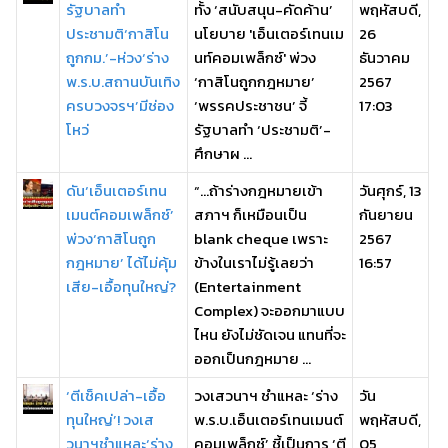
รัฐบาลทำ
ทั้ง ‘สนับสนุน-คัดค้าน’
พฤหัสบดี,
ประชามติ‘กาสิโน
นโยบาย 'เอ็นเตอร์เทนเม
26
ถูกกม.’-ห่วง‘ร่าง
นท์คอมเพล็กซ์' พ่วง
ธันวาคม
พ.ร.บ.สถานบันเทิง
‘กาสิโนถูกกฎหมาย’
2567
ครบวงจรฯ’มีช่อง
‘พรรคประชาชน’ จี้
17:03
โหว่
รัฐบาลทำ ‘ประชามติ’-
ศึกษาผ ...
ดัน‘เอ็นเตอร์เทน
“…ถ้าร่างกฎหมายเข้า
วันศุกร์, 13
เมนต์คอมเพล็กซ์’
สภาฯ ก็เหมือนเป็น
กันยายน
พ่วง‘กาสิโนถูก
blank cheque เพราะ
2567
กฎหมาย’ ได้ไม่คุ้ม
ข้างในเราไม่รู้เลยว่า
16:57
เสีย-เอื้อทุนใหญ่?
(Entertainment
Complex) จะออกมาแบบ
ไหน ยังไม่ชัดเจน แทนที่จะ
ออกเป็นกฎหมาย ...
‘ตีเช็คเปล่า-เอื้อ
วงเสวนาฯ ชำแหละ ‘ร่าง
วัน
ทุนใหญ่’! วงเส
พ.ร.บ.เอ็นเตอร์เทนเมนต์
พฤหัสบดี,
วนาฯชำแหละ‘ร่าง
คอมเพล็กซ์’ ชี้เป็นการ ‘ตี
05