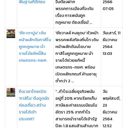
พื้นฐานที่ดีก่อน
จึงต้องฝาก
2566
พรรคการเมืองที่จะดัน
07:05
เรื่อง การพนันถูก
กฎหมาย ต้องเชื่อมั ...
'ชัช เตาปูน' เดิน
'ชัชวาลล์ คงอุดม' หัวหน้า
วันเสาร์, 11
หน้าผลักดันกาสิโน
พรรคพลังท้องถิ่นไท เดิน
ธันวาคม
ถูกกฎหมาย นำ
หน้าผลักดันนโยบาย
2564
รายได้แก้หนี้สิน
กาสิโนถูกกฎหมาย นำ
13:03
เกษตรกร-กยศ.
รายได้ช่วยแก้หนี้
เกษตรกร-กยศ. พร้อม
เปิดหลักเกณฑ์ ห้ามอายุ
ต่ำกว่า 2 ...
ถึงเวลาไทยเปิด
“..กำไรเฉลี่ยธุรกิจพนัน
วัน
'กาสิโน' ดึงดูดนัก
อยู่ที่ 20% หากเรียกเก็บ
พฤหัสบดี,
ท่องเที่ยว สร้าง
ภาษีและค่าธรรมเนียมใน
23
รายได้เข้า
อัตรา 25% จากกำไร
ธันวาคม
ประเทศ?
สามารถนำรายได้เข้ารัฐ
2564
ปีละ 1.8 แสนล้านล้านบาท
12:52