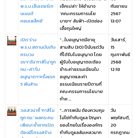
พ.ร.บ.เอ็นเตอร์เท
เช็คเปล่า’ ให้อำนาจ
กันยายน
นเมนต์
‘คณะกรรมการนโย
2567
คอมเพล็กซ์’
บายฯ’ ล้นฟ้า-เปิดช่อง
13:07
เอื้อทุนใหญ่
เปิด‘ร่าง
“…ใบอนุญาตมีอายุ
วันเสาร์,
พ.ร.บ.สถานบันเทิง
สามสิบ (30) ปีนับแต่วัน
15
ครบวง
ที่ได้รับใบอนุญาต โดย
กุมภาพันธ์
จรฯ’ดัน‘กาสิโน’ถูก
ผู้รับใบอนุญาตจะต้อง
2568
กม.-ค่า'ใบ
ชำระค่าธรรมเนียมใบ
12:18
อนุญาตฯ'ครั้งแรก
อนุญาตและค่า
5 พันล้าน
ธรรมเนียมรายปีตามที่
คณะกรรมการนโยบาย
กำห ...
วงเสวนาชี้ 'กาสิโน
“...การพนัน ต้องควบคุม
วัน
ถูก กม.' ผลกระทบ
ไม่ใช่กำกับดูแล ปัญหา
พฤหัสบดี,
เพียบ! ย้ำหากเปิด
ของไทยในเรื่ององค์กร
20
ต้องมีโครงสร้าง
กำกับดูแลล้มเหลวมาก
กรกฎาคม