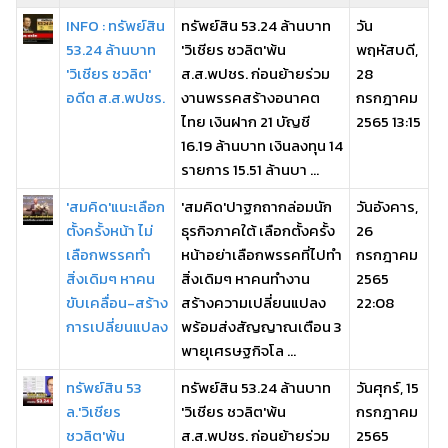
INFO : ทรัพย์สิน
ทรัพย์สิน 53.24 ล้านบาท
วัน
53.24 ล้านบาท
'วิเชียร ชวลิต'พ้น
พฤหัสบดี,
'วิเชียร ชวลิต'
ส.ส.พปชร. ก่อนย้ายร่วม
28
อดีต ส.ส.พปชร.
งานพรรคสร้างอนาคต
กรกฎาคม
ไทย เงินฝาก 21 บัญชี
2565 13:15
16.19 ล้านบาท เงินลงทุน 14
รายการ 15.51 ล้านบา ...
'สมคิด'แนะเลือก
'สมคิด'ปาฐกถากล่อมนัก
วันอังคาร,
ตั้งครั้งหน้า ไม่
ธุรกิจภาคใต้ เลือกตั้งครั้ง
26
เลือกพรรคทำ
หน้าอย่าเลือกพรรคที่ไปทำ
กรกฎาคม
สิ่งเดิมๆ หาคน
สิ่งเดิมๆ หาคนทำงาน
2565
ขับเคลื่อน-สร้าง
สร้างความเปลี่ยนแปลง
22:08
การเปลี่ยนแปลง
พร้อมส่งสัญญาณเตือน 3
พายุเศรษฐกิจโล ...
ทรัพย์สิน 53
ทรัพย์สิน 53.24 ล้านบาท
วันศุกร์, 15
ล.'วิเชียร
'วิเชียร ชวลิต'พ้น
กรกฎาคม
ชวลิต'พ้น
ส.ส.พปชร. ก่อนย้ายร่วม
2565