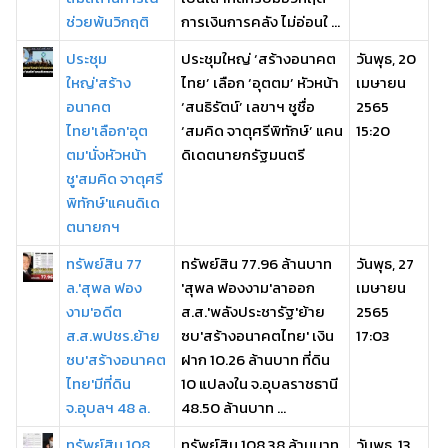
ช่วยพ้นวิกฤติ
การเงินการคลัง ไม่อ่อนใ ...
ประชุม
ประชุมใหญ่ ‘สร้างอนาคต
วันพุธ, 20
ใหญ่'สร้าง
ไทย’ เลือก ‘อุตตม’ หัวหน้า
เมษายน
อนาคต
‘สนธิรัตน์’ เลขาฯ ชูชื่อ
2565
ไทย'เลือก'อุต
‘สมคิด จาตุศรีพิทักษ์’ แคน
15:20
ตม'นั่งหัวหน้า
ดิเดตนายกรัฐมนตรี
ชู'สมคิด จาตุศรี
พิทักษ์'แคนดิเด
ตนายกฯ
ทรัพย์สิน 77
ทรัพย์สิน 77.96 ล้านบาท
วันพุธ, 27
ล.'สุพล ฟอง
'สุพล ฟองงาม'ลาออก
เมษายน
งาม'อดีต
ส.ส.'พลังประชารัฐ'ย้าย
2565
ส.ส.พปชร.ย้าย
ซบ'สร้างอนาคตไทย' เงิน
17:03
ซบ'สร้างอนาคต
ฝาก 10.26 ล้านบาท ที่ดิน
ไทย'มีที่ดิน
10 แปลงใน จ.อุบลราชธานี
จ.อุบลฯ 48 ล.
48.50 ล้านบาท ...
ทรัพย์สิน 108
ทรัพย์สิน 108.38 ล้านบาท
วันพุธ, 13