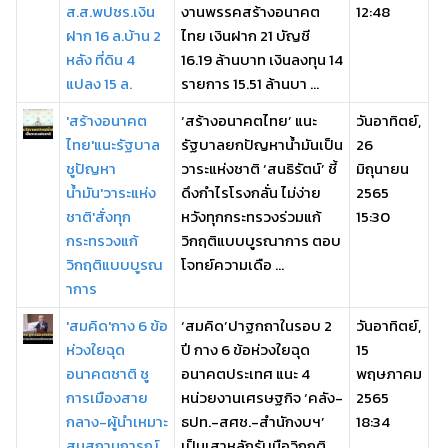
ส.ส.พปชร.เงิน
งานพรรคสร้างอนาคต
12:48
ฝาก 16 ล.บ้าน 2
ไทย เงินฝาก 21 บัญชี
หลัง ที่ดิน 4
16.19 ล้านบาท เงินลงทุน 14
แปลง 15 ล.
รายการ 15.51 ล้านบา ...
'สร้างอนาคต
‘สร้างอนาคตไทย’ แนะ
วันอาทิตย์,
ไทย'แนะรัฐบาล
รัฐบาลยกปัญหาน้ำมันเป็น
26
ชูปัญหา
วาระแห่งชาติ ‘สนธิรัตน์’ ชี้
มิถุนายน
น้ำมัน'วาระแห่ง
ดึงกำไรโรงกลั่น ไม่ง่าย
2565
ชาติ'สั่งทุก
หวังทุกกระทรวงร่วมแก้
15:30
กระทรวงแก้
วิกฤติแบบบูรณาการ ตอบ
วิกฤติแบบบูรณ
โจทย์ความเดือ ...
าการ
'สมคิด'กาง 6 ข้อ
‘สมคิด’ปาฐกถาในรอบ 2
วันอาทิตย์,
ห่วงใยฉุด
ปี กาง 6 ข้อห่วงใยฉุด
15
อนาคตชาติ ชู
อนาคตประเทศ แนะ 4
พฤษภาคม
การเมืองสาย
หน่วยงานเศรษฐกิจ ‘คลัง-
2565
กลาง-ผู้นำเหมาะ
ธปท.-สศช.-สำนักงบฯ’
18:34
สมสถานการณ์
เป็นเสาหลักรับมือวิกฤติ