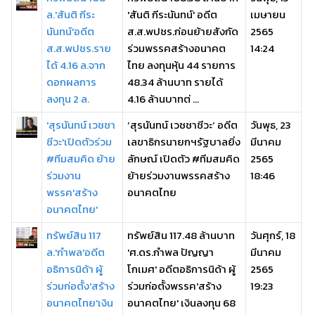
ล.'สันติ กีระ
'สันติ กีระนันทน์' อดีต
เมษายน
นันทน์'อดีต
ส.ส.พปชร.ก่อนย้ายสังกัด
2565
ส.ส.พปชร.ราย
ร่วมพรรคสร้างอนาคต
14:24
ได้ 4.16 ล.จาก
ไทย ลงทุนหุ้น 44 รายการ
ดอกผลการ
48.34 ล้านบาท รายได้
ลงทุน 2 ล.
4.16 ล้านบาทต่ ...
'สุรนันทน์ เวชชา
‘สุรนันทน์ เวชชาชีวะ’ อดีต
วันพุธ, 23
ชีวะ'เปิดตัวร่วม
เลขาธิกรนายกฯรัฐบาลยิ่ง
มีนาคม
#ทีมสมคิด ย้าย
ลักษณ์ เปิดตัว #ทีมสมคิด
2565
ร่วมงาน
ย้ายร่วมงานพรรคสร้าง
18:46
พรรค'สร้าง
อนาคตไทย
อนาคตไทย'
ทรัพย์สิน 117
ทรัพย์สิน 117.48 ล้านบาท
วันศุกร์, 18
ล.'กำพล'อดีต
'ศ.ดร.กำพล ปัญญา
มีนาคม
อธิการนิด้า ผู้
โกเมศ' อดีตอธิการนิด้า ผู้
2565
ร่วมก่อตั้ง'สร้าง
ร่วมก่อตั้งพรรค'สร้าง
19:23
อนาคตไทย'เงิน
อนาคตไทย' เงินลงทุน 68