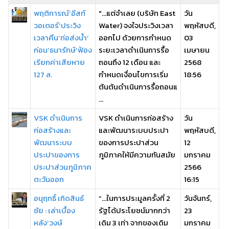
พฤติการณ์‘อีสท์
"...แต่จำเลย (บริษัท East
วัน
วอเตอร์’ประวิง
Water) จงใจประวิงเวลา
พฤหัสบดี,
เวลาคืน‘ท่อส่งน้ำ’
ออกไป ด้วยการกำหนด
03
ก่อน‘ธนารักษ์’ฟ้อง
ระยะเวลาดำเนินการรื้อ
เมษายน
เรียกค่าเสียหาย
ถอนถึง 12 เดือน และ
2568
127 ล.
กำหนดเงื่อนไขการเริ่ม
18:56
ต้นต้นดำเนินการรื้อถอนแ
...
VSK ดำเนินการ
VSK ดำเนินการก่อสร้าง
วัน
ก่อสร้างและ
และพัฒนาระบบประปา
พฤหัสบดี,
พัฒนาระบบ
ของการประปาส่วน
12
ประปาของการ
ภูมิภาคให้มีความทันสมัย
มกราคม
ประปาส่วนภูมิภาค
2566
ตะวันออก
16:15
อนุฤทธิ์ เกิดสินธ์
“…ในการประมูลครั้งที่ 2
วันจันทร์,
ชัย : เล่าเบื้อง
รัฐได้ประโยชน์มากกว่า
23
หลัง‘วงษ์
เดิม 3 เท่า จากของเดิม
มกราคม