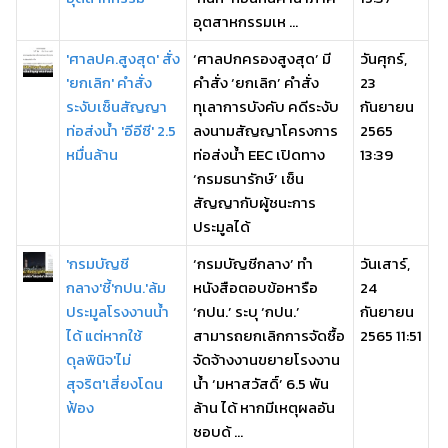
อุตสาหกรรมเห ...
'ศาลปค.สูงสุด' สั่ง
‘ศาลปกครองสูงสุด’ มี
วันศุกร์,
'ยกเลิก' คำสั่ง
คำสั่ง ‘ยกเลิก’ คำสั่ง
23
ระงับเซ็นสัญญา
ทุเลาการบังคับ คดีระงับ
กันยายน
ท่อส่งน้ำ 'อีอีซี' 2.5
ลงนามสัญญาโครงการ
2565
หมื่นล้าน
ท่อส่งน้ำ EEC เปิดทาง
13:39
‘กรมธนารักษ์’ เซ็น
สัญญากับผู้ชนะการ
ประมูลได้
'กรมบัญชี
‘กรมบัญชีกลาง’ ทำ
วันเสาร์,
กลาง'ชี้'กปน.'ล้ม
หนังสือตอบข้อหารือ
24
ประมูลโรงงานน้ำ
‘กปน.’ ระบุ ‘กปน.’
กันยายน
ได้ แต่หากใช้
สามารถยกเลิกการจัดซื้อ
2565 11:51
ดุลพินิจ'ไม่
จัดจ้างงานขยายโรงงาน
สุจริต'เสี่ยงโดน
น้ำ ‘มหาสวัสดิ์’ 6.5 พัน
ฟ้อง
ล้าน ได้ หากมีเหตุผลอัน
ชอบด้ ...