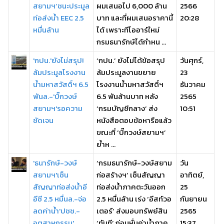
สยามฯ’ชนะประมูล
ผมเสนอไป 6,000 ล้าน
2566
ท่อส่งน้ำ EEC 2.5
บาท และที่ผมเสนอราคานี้
20:28
หมื่นล้าน
ได้ เพราะทีโออาร์ใหม่
กรมธนารักษ์ได้กำหน ...
'กปน.'ยังไม่สรุป!
‘กปน.’ ยังไม่ได้ข้อสรุป
วันศุกร์,
ล้มประมูลโรงงาน
ล้มประมูลงานขยาย
23
น้ำมหาสวัสดิ์ฯ 6.5
โรงงานน้ำมหาสวัสดิ์ฯ
ธันวาคม
พันล.-'บิ๊กวงษ์
6.5 พันล้านบาท หลัง
2565
สยามฯ'รอความ
‘กรมบัญชีกลาง’ ส่ง
10:51
ชัดเจน
หนังสือตอบข้อหารือแล้ว
ขณะที่ ‘บิ๊กวงษ์สยามฯ’
ย้ำห ...
'ธนารักษ์-วงษ์
‘กรมธนารักษ์-วงษ์สยาม
วัน
สยามฯ'เซ็น
ก่อสร้างฯ’ เซ็นสัญญา
อาทิตย์,
สัญญาท่อส่งน้ำอี
ท่อส่งน้ำภาคตะวันออก
25
อีซี 2.5 หมื่นล.-จ่อ
2.5 หมื่นล้าน เร่ง ‘อีสท์วอ
กันยายน
ลดค่าน้ำ'ปชช.-
เตอร์’ ส่งมอบทรัพย์สิน
2565
อุตสาหกรรม'
‘ทันที’ ก่อนหั่นค่าน้ำภาค
15:37