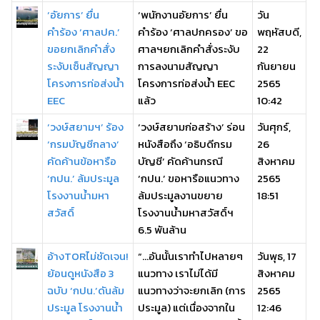
‘อัยการ’ ยื่น
‘พนักงานอัยการ’ ยื่น
วัน
คำร้อง ‘ศาลปค.’
คำร้อง ‘ศาลปกครอง’ ขอ
พฤหัสบดี,
ขอยกเลิกคำสั่ง
ศาลฯยกเลิกคำสั่งระงับ
22
ระงับเซ็นสัญญา
การลงนามสัญญา
กันยายน
โครงการท่อส่งน้ำ
โครงการท่อส่งน้ำ EEC
2565
EEC
แล้ว
10:42
‘วงษ์สยามฯ’ ร้อง
‘วงษ์สยามก่อสร้าง’ ร่อน
วันศุกร์,
‘กรมบัญชีกลาง’
หนังสือถึง ‘อธิบดีกรม
26
คัดค้านข้อหารือ
บัญชี’ คัดค้านกรณี
สิงหาคม
‘กปน.’ ล้มประมูล
‘กปน.’ ขอหารือแนวทาง
2565
โรงงานน้ำมหา
ล้มประมูลงานขยาย
18:51
สวัสดิ์
โรงงานน้ำมหาสวัสดิ์ฯ
6.5 พันล้าน
อ้างTORไม่ชัดเจน!
“…อันนั้นเราทำไปหลายๆ
วันพุธ, 17
ย้อนดูหนังสือ 3
แนวทาง เราไม่ได้มี
สิงหาคม
ฉบับ ‘กปน.’ดันล้ม
แนวทางว่าจะยกเลิก (การ
2565
ประมูล โรงงานน้ำ
ประมูล) แต่เนื่องจากใน
12:46