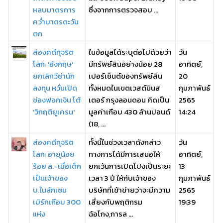
หลบมาตรการ
ซึ่งจากการตรวจสอบ ...
คว่ำบาตรตะวัน
ตก
ส่องคดีทุจริต
ในข้อมูลได้ระบุต่อไปด้วยว่า
วัน
โลก: 'อังกฤษ'
มีทรัพย์สินอย่างน้อย 28
อาทิตย์,
ยกเลิกวีซ่านัก
เปอร์เซ็นต์ของทรัพย์สิน
20
ลงทุน หวั่นเปิด
ทั้งหมดในเขตเวสต์มินส
กุมภาพันธ์
ช่องฟอกเงิน โต้
เตอร์ กรุงลอนดอน คิดเป็น
2565
'วิกฤติยูเครน'
มูลค่าเกือบ 430 ล้านปอนด์
14:24
(18, ...
ส่องคดีทุจริต
ทั้งนี้ในช่วงเวลาดังกล่าว
วัน
โลก: อายุน้อย
ทางการได้มีการเสนอให้
อาทิตย์,
ร้อย ล.-เมื่อเด็ก
ยกเว้นการเปิดโปงเป็นระยะ
13
เป็นเจ้าของ
เวลา 3 ปี ให้กับเจ้าของ
กุมภาพันธ์
บ.ในลักเซม
บริษัทที่เข้าข่ายว่าจะมีความ
2565
เบิร์กเกือบ 300
เสี่ยงกับพฤติกรม
19:39
แห่ง
ฉ้อโกง,การล ...