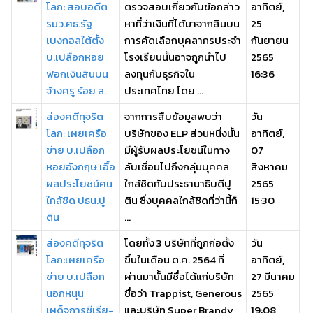
โลก: สอบอดีต
ตรวจสอบเกี่ยวกับข้อกล่าว
อาทิตย์,
รมว.ศธ.รัฐ
หาที่ว่าเงินที่ได้มาจากสินบน
25
เบงกอลใต้ตั้ง
การคัดเลือกบุคลากรประจำ
กันยายน
บ.เปลือกหอย
โรงเรียนนั้นอาจถูกนำไป
2565
ฟอกเงินสินบน
ลงทุนกับธุรกิจใน
16:36
จ้างครู ร้อย ล.
ประเทศไทย โดย ...
ส่องคดีทุจริต
จากการสืบข้อมูลพบว่า
วัน
โลก: เผยเครือ
บริษัทของ ELP ส่วนหนึ่งนั้น
อาทิตย์,
ข่าย บ.เปลือก
มีผู้รับผลประโยชน์ในทาง
07
หอยอังกฤษ เอื้อ
ลับเชื่อมไปถึงกลุ่มบุคคล
สิงหาคม
ผลประโยชน์คน
ใกล้ชิดกับประธานาธิบดีปู
2565
ใกล้ชิด ปธน.ปู
ติน ซึ่งบุคคลใกล้ชิดที่ว่านี้ก็
15:30
ติน
...
ส่องคดีทุจริต
โดยทั้ง 3 บริษัทที่ถูกก่อตั้ง
วัน
โลก:เผยเครือ
ขึ้นในเดือน ต.ค. 2564 ที่
อาทิตย์,
ข่าย บ.เปลือก
ผ่านมานั้นมีชื่อได้แก่บริษัท
27 มีนาคม
นอกหนุน
ชื่อว่า Trappist, Generous
2565
เผด็จการซีเรีย-
และบริษัท Super Brandy
19:08