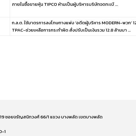
ภายในซื้อขายหุ้น TIPCO ห้ามเป็นผู้บริหารบริษัทจดทะเบี ...
ก.ล.ต. ใช้มาตรการลงโทษทางแพ่ง ‘อดีตผู้บริหาร MODERN-พวก’ 12 ร
TPAC-ช่วยเหลือการกระทำผิด สั่งปรับเป็นเงินรวม 12.8 ล้านบา ...
ี่ 219 ซอยจรัญสนิทวงศ์ 66/1 แขวง บางพลัด เขตบางพลัด
0-1