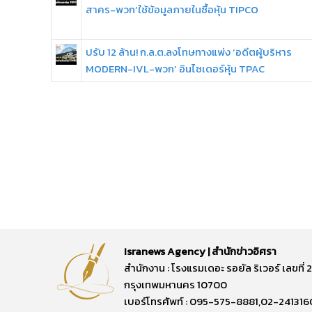
สาคร-พวก’ใช้ข้อมูลภายในซื้อหุ้น TIPCO
ปรับ 12 ล้าน! ก.ล.ต.ลงโทษทางแพ่ง ‘อดีตผู้บริหาร
MODERN-IVL-พวก’ อินไซเดอร์หุ้น TPAC
Isranews Agency | สำนักข่าวอิศรา
สำนักงาน : โรงแรมเดอะ รอยัล ริเวอร์ เลขท
กรุงเทพมหานคร 10700
เบอร์โทรศัพท์ : 095-575-8881,02-241316