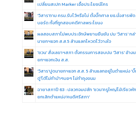
เปลี่ยนสเปก Marker เอื้อประโยชน์ใคร
'วิสาร'ถาม ครม.รับไว้หรือไม่ ตั้งบิ๊กศาล ยธ.นั่งสารพัด
บอร์ด ทั้งที่ถูกสอบคดีศาลพระโขนง
ผลสอบสภาไม่พบประจักษ์พยานยืนยัน ปม 'วิสาร' กล่
นายกฯแจก ส.ส.5 ล้านแลกโหวตไว้วางใจ
'ชวน' สั่งเลขาฯสภา ตั้งกรรมการสอบปม 'วิสาร' อ้างน
ยกฯแจกเงิน ส.ส.
'วิสาร'ปูดนายกฯแจก ส.ส. 5 ล้านแลกอยู่ในตำแหน่ง 'บิ๊
ตู่'โต้ไม่ทำบ้าๆบอๆ ไม่ทำถุงขนม
ฉายาสภาปี 63 : ปลวกจมปลัก 'ชวน'ครูใหญ่ไม้เรียวหั
ยกเลิกตำแหน่ง'คนดีศรีสภา'