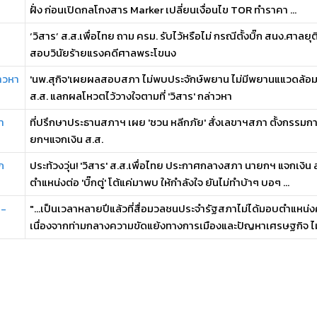
ฝั่ง ก่อนเปิดกลโกงสาร Marker เปลี่ยนเงื่อนไข TOR ทำราคา ...
‘วิสาร’ ส.ส.เพื่อไทย ถาม ครม. รับไว้หรือไม่ กรณีตั้งบิ๊ก สนง.ศาลยุติ
สอบวินัยร้ายแรงคดีศาลพระโขนง
าวหา
'นพ.สุกิจ'เผยผลสอบสภา ไม่พบประจักษ์พยาน ไม่มีพยานแแวดล้อม
ส.ส. แลกผลโหวตไว้วางใจตามที่ 'วิสาร' กล่าวหา
า
ที่ปรึกษาประธานสภาฯ เผย 'ชวน หลีกภัย' สั่งเลขาฯสภา ตั้งกรรมกา
ยกฯแจกเงิน ส.ส.
ก
ประท้วงวุ่น! 'วิสาร' ส.ส.เพื่อไทย ประกาศกลางสภา นายกฯ แจกเงิน 
ตำแหน่งต่อ 'บิ๊กตู่' โต้แค่มาพบ ให้กำลังใจ ยันไม่ทำบ้าๆ บอๆ ...
ก-
"...เป็นเวลาหลายปีแล้วที่สื่อมวลชนประจำรัฐสภาไม่ได้มอบตำแหน่
เนื่องจากท่ามกลางความขัดแย้งทางการเมืองและปัญหาเศรษฐกิจ ไม่ 