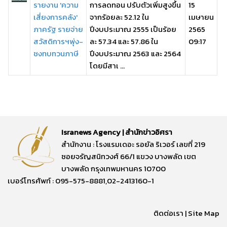
รายงาน 'ความ
การลดทอน ปรับตัวเพิ่มสูงขึ้น
15
เสี่ยงการคลัง'
จากร้อยละ 52.12 ใน
เมษายน
ภาครัฐ รายจ่าย
ปีงบประมาณ 2555 เป็นร้อย
2565
สวัสดิการฯพุ่ง-
ละ 57.34 และ 57.86 ใน
09:17
ชงทบทวนภาษี
ปีงบประมาณ 2563 และ 2564
โดยมีสาเ ...
Isranews Agency | สำนักข่าวอิศรา
สำนักงาน : โรงแรมเดอะ รอยัล ริเวอร์ เลขที่ 219
ซอยจรัญสนิทวงศ์ 66/1 แขวง บางพลัด เขต
บางพลัด กรุงเทพมหานคร 10700
เบอร์โทรศัพท์ : 095-575-8881,02-2413160-1
ติดต่อเรา
|
Site Map