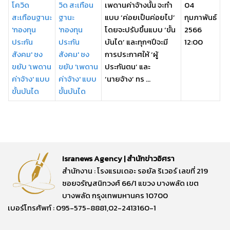
วิด สะเทือน
เพดานค่าจ้างนั้น จะทำ
04
ฐานะ
แบบ ‘ค่อยเป็นค่อยไป’
กุมภาพันธ์
'กองทุน
โดยจะปรับขึ้นแบบ ‘ขั้น
2566
ประกัน
บันได’ และทุกๆปีจะมี
12:00
สังคม' ชง
การประกาศให้ ‘ผู้
ขยับ 'เพดาน
ประกันตน’ และ
ค่าจ้าง' แบบ
‘นายจ้าง’ ทร ...
ขั้นบันได
Isranews Agency | สำนักข่าวอิศรา
สำนักงาน : โรงแรมเดอะ รอยัล ริเวอร์ เลขที่ 219
ซอยจรัญสนิทวงศ์ 66/1 แขวง บางพลัด เขต
บางพลัด กรุงเทพมหานคร 10700
เบอร์โทรศัพท์ : 095-575-8881,02-2413160-1