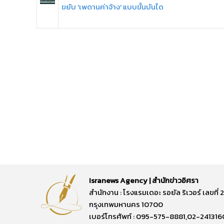
ขยับ 'เพดานค่าจ้าง' แบบขั้นบันได
Isranews Agency | สำนักข่าวอิศรา
สำนักงาน : โรงแรมเดอะ รอยัล ริเวอร์ เลขท
กรุงเทพมหานคร 10700
เบอร์โทรศัพท์ : 095-575-8881,02-241316