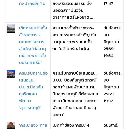
ศิลปากรอีก 1 ปี
ส่งเสริมวัฒนธรรม ตั้ง
17:47
บอร์ดสถาบันวิจัย
ดาราศาสตร์แห่งชาติ ...
เช็กครม.แต่งตั้ง
ครม.แต่งตั้งข้าราชการ-
วันอังคาร,
ข้าราชการ -
คณะกรรมการสำคัญ ต่อ
30
คณะกรรมการ
อายุเลขาก.พ.ร. และตั้ง
มิถุนายน
สำคัญ ‘ต่ออายุ
กก.ใน 3 บอร์ดสำคัญ
2569
เลขาก.พ.ร.-ตั้ง
19:54
บอร์ดท่าเรือ’
ครม.รับทราบข้อ
ครม.รับทราบข้อเสนอแนะ
วันอังคาร,
เสนอแนะ
ป.ป.ช. ป้องกันทุจริตกรณี
30
ป.ป.ช.ป้องกัน
ทอท.ทำแผนพัฒนาสนาม
มิถุนายน
ทุจริตแผน
บินสุวรรณภูมิ ชี้ต้องเสนอ
2569
พัฒนา
ครม.เห็นชอบก่อน และการ
19:32
‘สุวรรณภูมิ’
พัฒนาต้อง ‘ดอนเมือง-อู่
ตะเภา’
‘ครม.’ แจง ‘ศาล
เปิดคำชี้แจง ‘ครม.’ 4
วันเสาร์,