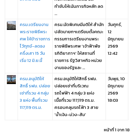
กำชับให้เน้นภารกิจหลัก ลด
...
ครม.เตรียมงาน
ครม.นัดพิเศษมีมติให้ สำนัก
วันศุกร์,
พระราชพิธีพระ
ปลัดนายกฯเตรียมตั้งคณะ
12
ศพ ให้ข้าราชการ
กรรมการเตรียมงานพระ
มิถุนายน
ไว้ทุกข์-ลดธง
ราชพิธีพระศพ ‘เจ้าฟ้าพัช
2569
ครึ่งเสา 15 วัน
รกิติยาภาฯ’ ให้สถานที่
12:42
เริ่ม 12 มิ.ย.นี้
ราชการ รัฐวิสาหกิจ หน่วย
งานของรัฐและ ...
ครม.อนุมัติให้
ครม.อนุมัติให้สิทธิ์ รฟม.
วันพุธ, 10
สิทธิ์ รฟม. ปล่อย
ปล่อยเช่าที่บริเวณ
มิถุนายน
เช่าที่รวม 4 กลุ่ม
รถไฟฟ้า 4 กลุ่ม 3 แห่ง
2569
3 แห่ง พื้นที่รวม
เนื้อที่รวม 117,119 ตร.ม.
18:03
117,119 ตร.ม.
ครอบคลุมรถไฟ้า 3 สาย
‘น้ำเงิน-ม่วง-ส้ม’
หน้าที่ 1 จาก 18