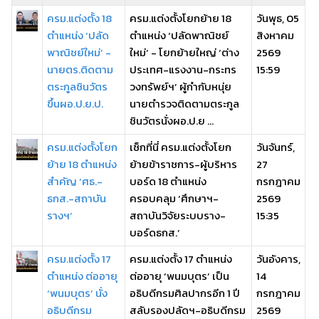
ครม.แต่งตั้ง 18
ครม.แต่งตั้งโยกย้าย 18
วันพุธ, 05
ตำแหน่ง ‘ปลัด
ตำแหน่ง ‘ปลัดพาณิชย์
สิงหาคม
พาณิชย์ใหม่’ -
ใหม่’ - โยกย้ายใหญ่ ‘ต่าง
2569
นายตร.ติดตาม
ประเทศ-แรงงาน-กระทร
15:59
ตระกูลชินวัตร
วงทรัพย์ฯ’ ผู้กำกับหนุ่ย
ขึ้นผอ.ป.ย.ป.
นายตำรวจติดตามตระกูล
ชินวัตรนั่งผอ.ป.ย ...
ครม.แต่งตั้งโยก
เช็กที่นี่ ครม.แต่งตั้งโยก
วันจันทร์,
ย้าย 18 ตำแหน่ง
ย้ายข้าราชการ-ผู้บริหาร
27
สำคัญ ‘ศธ.-
บอร์ด 18 ตำแหน่ง
กรกฎาคม
ธกส.-สถาบัน
ครอบคลุม ‘ศึกษาฯ-
2569
รางฯ’
สถาบันวิจัยระบบราง-
15:35
บอร์ดธกส.’
ครม.แต่งตั้ง 17
ครม.แต่งตั้ง 17 ตำแหน่ง
วันอังคาร,
ตำแหน่ง ต่ออายุ
ต่ออายุ ‘พนมบุตร’ เป็น
14
‘พนมบุตร’ นั่ง
อธิบดีกรมศิลปากรอีก 1 ปี
กรกฎาคม
อธิบดีกรม
สลับรองปลัดฯ-อธิบดีกรม
2569