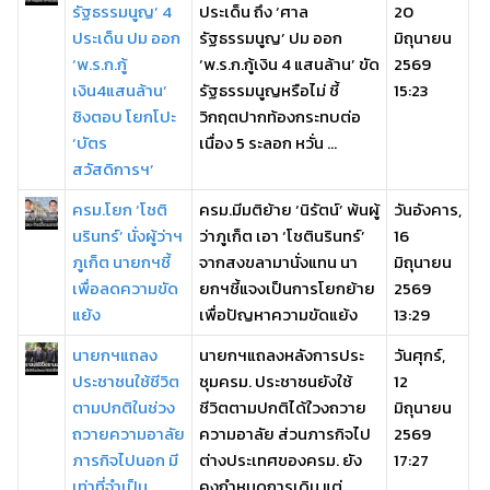
รัฐธรรมนูญ’ 4
ประเด็น ถึง ‘ศาล
20
ประเด็น ปม ออก
รัฐธรรมนูญ’ ปม ออก
มิถุนายน
‘พ.ร.ก.กู้
‘พ.ร.ก.กู้เงิน 4 แสนล้าน’ ขัด
2569
เงิน4แสนล้าน’
รัฐธรรมนูญหรือไม่ ชี้
15:23
ชิงตอบ โยกโปะ
วิกฤตปากท้องกระทบต่อ
‘บัตร
เนื่อง 5 ระลอก หวั่น ...
สวัสดิการฯ’
ครม.โยก ‘โชติ
ครม.มีมติย้าย ‘นิรัตน์’ พ้นผู้
วันอังคาร,
นรินทร์’ นั่งผู้ว่าฯ
ว่าภูเก็ต เอา ‘โชตินรินทร์’
16
ภูเก็ต นายกฯชี้
จากสงขลามานั่งแทน นา
มิถุนายน
เพื่อลดความขัด
ยกฯชี้แจงเป็นการโยกย้าย
2569
แย้ง
เพื่อปัญหาความขัดแย้ง
13:29
นายกฯแถลง
นายกฯแถลงหลังการประ
วันศุกร์,
ประชาชนใช้ชีวิต
ชุมครม. ประชาชนยังใช้
12
ตามปกติในช่วง
ชีวิตตามปกติได้ใ่วงถวาย
มิถุนายน
ถวายความอาลัย
ความอาลัย ส่วนภารกิจไป
2569
ภารกิจไปนอก มี
ต่างประเทศของครม. ยัง
17:27
เท่าที่จำเป็น
คงกำหนดการเดิม แต่