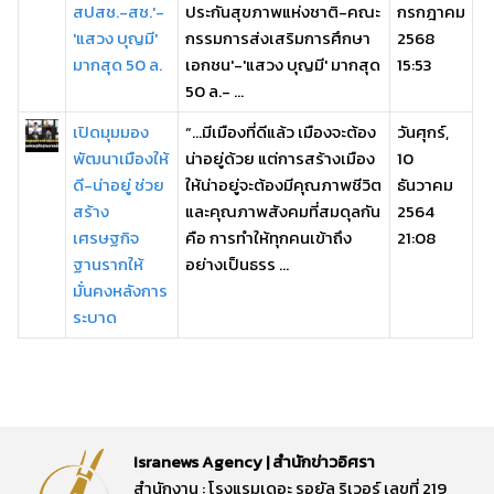
สปสช.-สช.'-
ประกันสุขภาพแห่งชาติ-คณะ
กรกฎาคม
'แสวง บุญมี'
กรรมการส่งเสริมการศึกษา
2568
มากสุด 50 ล.
เอกชน'-'แสวง บุญมี' มากสุด
15:53
50 ล.- ...
เปิดมุมมอง
“…มีเมืองที่ดีแล้ว เมืองจะต้อง
วันศุกร์,
พัฒนาเมืองให้
น่าอยู่ด้วย แต่การสร้างเมือง
10
ดี-น่าอยู่ ช่วย
ให้น่าอยู่จะต้องมีคุณภาพชีวิต
ธันวาคม
สร้าง
และคุณภาพสังคมที่สมดุลกัน
2564
เศรษฐกิจ
คือ การทำให้ทุกคนเข้าถึง
21:08
ฐานรากให้
อย่างเป็นธรร ...
มั่นคงหลังการ
ระบาด
Isranews Agency | สำนักข่าวอิศรา
สำนักงาน : โรงแรมเดอะ รอยัล ริเวอร์ เลขที่ 219