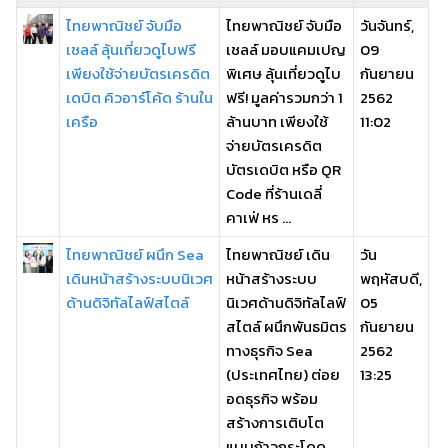
ไทยพาณิชย์ จับมือ
ไทยพาณิชย์ จับมือ
วันจันทร์,
เชลล์ ลุ้นเที่ยวดูไบฟรี
เชลล์ มอบแคมเปญ
09
เพียงใช้จ่ายบัตรเครดิต
พิเศษ ลุ้นเที่ยวดูไบ
กันยายน
เดบิต คิวอาร์โค้ด ร้านใน
ฟรี! มูลค่ารวมกว่า 1
2562
เครือ
ล้านบาท เพียงใช้
11:02
จ่ายบัตรเครดิต
บัตรเดบิต หรือ QR
Code ที่ร้านเดลี่
คาเฟ่ หร ...
ไทยพาณิชย์ ผนึก Sea
ไทยพาณิชย์ เดิน
วัน
เดินหน้าสร้างระบบนิเวศ
หน้าสร้างระบบ
พฤหัสบดี,
ด้านดิจิทัลไลฟ์สไตล์
นิเวศด้านดิจิทัลไลฟ์
05
สไตล์ ผนึกพันธมิตร
กันยายน
ทางธุรกิจ Sea
2562
(ประเทศไทย) ต่อย
13:25
อดธุรกิจ พร้อม
สร้างการเติบโต
แบบก้าวกระโดด