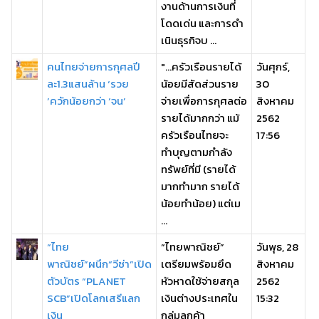
งานด้านการเงินที่
โดดเด่น และการดำ
เนินธุรกิจบ ...
คนไทยจ่ายการกุศลปี
"...ครัวเรือนรายได้
วันศุกร์,
ละ1.3แสนล้าน ‘รวย
น้อยมีสัดส่วนราย
30
’ควักน้อยกว่า ‘จน’
จ่ายเพื่อการกุศลต่อ
สิงหาคม
รายได้มากกว่า แม้
2562
ครัวเรือนไทยจะ
17:56
ทำบุญตามกำลัง
ทรัพย์ที่มี (รายได้
มากทำมาก รายได้
น้อยทำน้อย) แต่เม
...
“ไทย
“ไทยพาณิชย์”
วันพุธ, 28
พาณิชย์”ผนึก“วีซ่า”เปิด
เตรียมพร้อมยึด
สิงหาคม
ตัวบัตร “PLANET
หัวหาดใช้จ่ายสกุล
2562
SCB”เปิดโลกเสรีแลก
เงินต่างประเทศใน
15:32
เงิน
กลุ่มลูกค้า