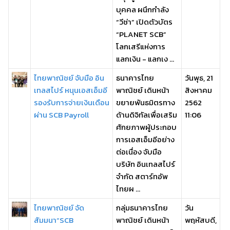
บุคคล ผนึกกำลัง
“วีซ่า” เปิดตัวบัตร
“PLANET SCB”
โลกเสรีแห่งการ
แลกเงิน - แลกเง ...
ไทยพาณิชย์ จับมือ อิน
ธนาคารไทย
วันพุธ, 21
เทลสไปร์ หนุนเอสเอ็มอี
พาณิชย์ เดินหน้า
สิงหาคม
รองรับการจ่ายเงินเดือน
ขยายพันธมิตรทาง
2562
ผ่าน SCB Payroll
ด้านดิจิทัลเพื่อเสริม
11:06
ศักยภาพผู้ประกอบ
การเอสเอ็มอีอย่าง
ต่อเนื่อง จับมือ
บริษัท อินเทลสไปร์
จำกัด สตาร์ทอัพ
ไทยผ ...
ไทยพาณิชย์ จัด
กลุ่มธนาคารไทย
วัน
สัมมนา“SCB
พาณิชย์ เดินหน้า
พฤหัสบดี,