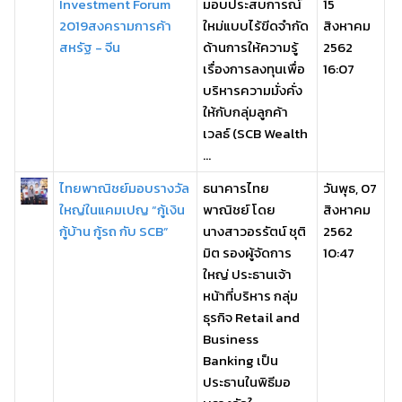
Investment Forum
มอบประสบการณ์
15
2019สงครามการค้า
ใหม่แบบไร้ขีดจำกัด
สิงหาคม
สหรัฐ - จีน
ด้านการให้ความรู้
2562
เรื่องการลงทุนเพื่อ
16:07
บริหารความมั่งคั่ง
ให้กับกลุ่มลูกค้า
เวลธ์ (SCB Wealth
...
ไทยพาณิชย์มอบรางวัล
ธนาคารไทย
วันพุธ, 07
ใหญ่ในแคมเปญ “กู้เงิน
พาณิชย์ โดย
สิงหาคม
กู้บ้าน กู้รถ กับ SCB”
นางสาวอรรัตน์ ชุติ
2562
มิต รองผู้จัดการ
10:47
ใหญ่ ประธานเจ้า
หน้าที่บริหาร กลุ่ม
ธุรกิจ Retail and
Business
Banking เป็น
ประธานในพิธีมอ