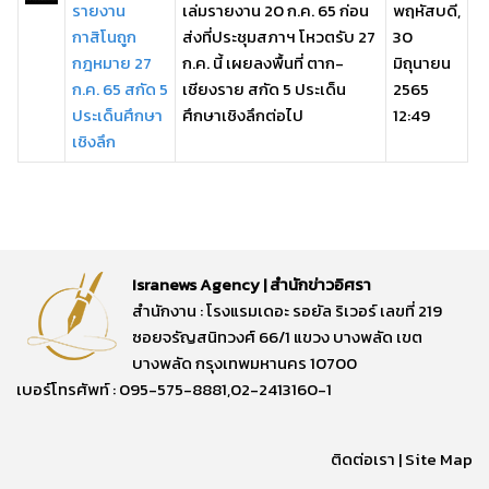
รายงาน
เล่มรายงาน 20 ก.ค. 65 ก่อน
พฤหัสบดี,
กาสิโนถูก
ส่งที่ประชุมสภาฯ โหวตรับ 27
30
กฎหมาย 27
ก.ค. นี้ เผยลงพื้นที่ ตาก-
มิถุนายน
ก.ค. 65 สกัด 5
เชียงราย สกัด 5 ประเด็น
2565
ประเด็นศึกษา
ศึกษาเชิงลึกต่อไป
12:49
เชิงลึก
Isranews Agency | สำนักข่าวอิศรา
สำนักงาน : โรงแรมเดอะ รอยัล ริเวอร์ เลขที่ 219
ซอยจรัญสนิทวงศ์ 66/1 แขวง บางพลัด เขต
บางพลัด กรุงเทพมหานคร 10700
เบอร์โทรศัพท์ : 095-575-8881,02-2413160-1
ติดต่อเรา
|
Site Map