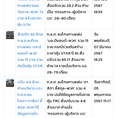
ทางแพ่ง‘ชนน
สั่งปรับรวม 28.2 ล้าน ห้าม
2567
วังตาล-พวก’ 12
เป็น ‘กรรมการ-ผู้บริหาร
18:55
ราย สร้างราคา
บจ.’ 28-40 เดือน
หุ้น SCN
สั่งปรับ 65 ล้าน!
ก.ล.ต. ลงโทษทางแพ่ง
วัน
ก.ล.ต.ลงโทษ
‘บล.บียอนด์-พวก’ รวม 15
พฤหัสบดี,
ทางแพ่ง ‘บล.บี
ราย กรณีร่วมกันสร้าง
07 มีนาคม
ยอนด์-พวก’
ราคาหุ้น STAR ปี 61 สั่ง
2567
รวม 15 ราย ร่วม
ปรับรวม 65.17 ล้านบาท
18:25
กันปั่นหุ้น STAR
ห้าม 14 รายนั่งบริหาร บจ.
28-79 เดือน
ปรับ 4.6 ล้าน-
ก.ล.ต. ลงโทษทางแพ่ง ‘ภา
วันอาทิตย์,
ห้ามบริหาร บจ.!
สิตา ลี้สกุล-พวก’ รวม 4
05
ก.ล.ต.ลง
ราย ปมใช้ข้อมูลภายในขาย
พฤษภาคม
โทษฯ‘ภาสิตา ลี้
หุ้น TRC สั่งปรับรวม 4.6
2567 15:17
สกุล-พวก’ใช้
ล้านบาท ห้ามนั่ง
ข้อมูลภายใน
‘กรรมการ-ผู้บริหาร บจ.’