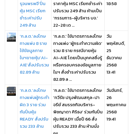
รุจนพรพจี’ปั่น
ราคาหุ้น MSC เรียกชำระค่า
18:58
หุ้น MSC เรียก
ปรับรวม 249 ล้าน ห้ามเป็น
ชำระค่าปรับ
‘กรรมการ-ผู้บริหาร บจ.’
249 ล้าน
22-28 เด ...
‘ก.ล.ต.’ลงโทษ
‘ก.ล.ต.’ ใช้มาตรการลงโทษ
วัน
ทางแพ่ง 8 ราย
ทางแพ่ง ‘ผู้กระทำความผิด’
พฤหัสบดี,
ใช้ข้อมูลภาย
รวม 8 ราย กรณีขายหุ้น
25
ในฯขายหุ้น‘AI-
AI-AIE โดยเป็นบุคคลซึ่งรู้
ธันวาคม
AIE’สั่งปรับรวม
หรือครอบครองข้อมูลภาย
2568
82.89 ล้าน
ในฯ สั่งชำระค่าปรับรวม
13:41
82.89 ล ...
‘ก.ล.ต.’ลงโทษ
‘ก.ล.ต.’ ใช้มาตรการลงโทษ
วันจันทร์,
ทางแพ่งผู้กระทำ
‘ทวีรัช ปรุงพัฒนสกุล-ปา
26
ผิด 3 ราย ร่วม
จรีย์ สมรรถกิจบริหาร-
พฤษภาคม
กันปั่นหุ้น
พิชญาดา ศิริธง’ ร่วมกันปั่น
2568
READY สั่งปรับ
หุ้น READY เมื่อปี 66 สั่ง
19:41
รวม 233 ล้าน
ปรับรวม 233 ล้าน ห้ามนั่ง
กร ...