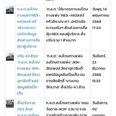
ก.ล.ต.ลงโทษ
‘ก.ล.ต.’ ใช้มาตรการลงโทษ
วันพุธ, 14
ทางแพ่ง‘NEX-
ทางแพ่ง ‘NEX-คณิสสร์
พฤษภาคม
คณิสสร์ ศรี
ศรีวชิระประภา’ ปกปิดข้อ
2568
วชิระประภา’
ความจริงฯ สัดส่วนการถือ
17:34
ปกปิดข้อมูล
หุ้น NEX ของผู้บริหาร สั่ง
สัดส่วนการถือ
ปรับรวม 1 ล้านบาท
หุ้น‘ผู้บริหาร’
ปรับ 4.1 ล้าน!
‘ก.ล.ต.’ ลงโทษทางแพ่ง
วันจันทร์,
‘ก.ล.ต.’ลงโทษ
ลงโทษทางแพ่ง ‘JKN-
22
ทางแพ่ง‘JKN-
จักรพงษ์ จักราจุฑาธิบดิ์’
ธันวาคม
จักรพงษ์ จักรา
แพร่ข้อมูลอันเป็นเท็จ ปม
2568
จุฑาธิบดิ์’แพร่
ขายลิขสิทธิ์ ‘นางงาม
15:33
ข้อมูลอันเป็น
จักรวาล’ สั่งปรับ 4.1 ล้าน
เท็จ
สั่งปรับรวม
ก.ล.ต.ลงโทษทางแพ่ง ‘ชนน
วันอังคาร,
28.2 ล้าน!
วังตาล-พวก’ รวม 12 ราย
02
'ก.ล.ต.'ลงโทษ
ร่วมกันสร้างราคาหุ้น SCN
เมษายน