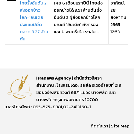
ไทยรั้งอันดับ 2
เผย 6 เดือนแรกปีนี้ ไทยส่ง
อาทิตย์,
ส่งออกข้าว
ออกข่าวได้ 3.51 ล้านตัน รั้ง
28
โลก-‘อินเดีย’
อันดับ 2 ผู้ส่งออกข้าวโลก
สิงหาคม
ยังแชมป์ยึด
ขณะที่ ‘อินเดีย’ ยังครอง
2565
ตลาด 9.27 ล้าน
แชมป์ พบครึ่งปีแรกส่ง ...
12:53
ตัน
Isranews Agency | สำนักข่าวอิศรา
สำนักงาน : โรงแรมเดอะ รอยัล ริเวอร์ เลขที่ 219
ซอยจรัญสนิทวงศ์ 66/1 แขวง บางพลัด เขต
บางพลัด กรุงเทพมหานคร 10700
เบอร์โทรศัพท์ : 095-575-8881,02-2413160-1
ติดต่อเรา
|
Site Map