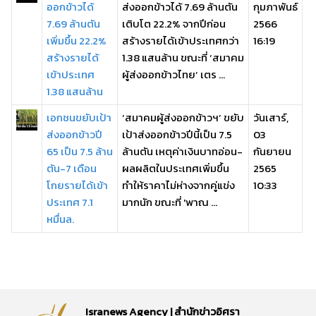
ออกข้าวได้
ส่งออกข้าวได้ 7.69 ล้านตัน
กุมภาพันธ์
7.69 ล้านตัน
เติบโต 22.2% จากปีก่อน
2566
เพิ่มขึ้น 22.2%
สร้างรายได้เข้าประเทศกว่า
16:19
สร้างรายได้
1.38 แสนล้าน ขณะที่ ‘สมาคม
เข้าประเทศ
ผู้ส่งออกข้าวไทย’ เตร ...
1.38 แสนล้าน
เอกชนขยับเป้า
‘สมาคมผู้ส่งออกข้าวฯ’ ขยับ
วันเสาร์,
ส่งออกข้าวปี
เป้าส่งออกข้าวปีนี้เป็น 7.5
03
65 เป็น 7.5 ล้าน
ล้านตัน เหตุค่าเงินบาทอ่อน-
กันยายน
ตัน-7 เดือน
ผลผลิตในประเทศเพิ่มขึ้น
2565
โกยรายได้เข้า
ทำให้ราคาไม่ห่างจากคู่แข่ง
10:33
ประเทศ 7.1
มากนัก ขณะที่ 'พาณ ...
หมื่นล.
Isranews Agency | สำนักข่าวอิศรา